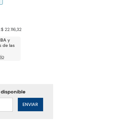
:
$ 22.116,32
ABA
y
 de las
ÍO
ENVIAR