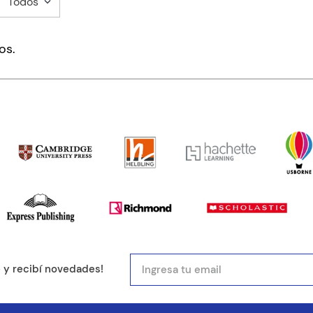
Todos
mentario
os.
ducto de 1 a 5 estrellas
mail
e y recibí novedades!
entario