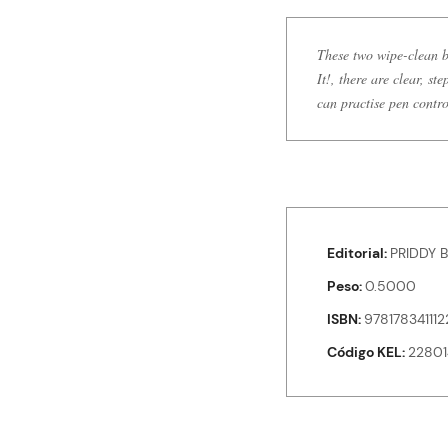
These two wipe-clean b
It!, there are clear, s
can practise pen contro
Editorial
PRIDDY 
Peso
0.5000
ISBN
978178341112
Código KEL
22801