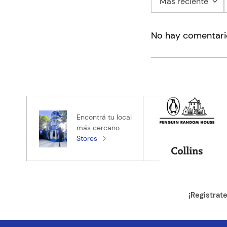
Más reciente
Agregar co
No hay comentari
Título
Califica el pro
★
★
★
★
★
Tu nombre
Encontrá tu local
más cercano
Stores
Tu ubicación
Dirección de e
¡Registrat
Escribe un com