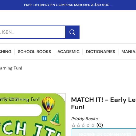
FREE DELIVERY EN COMPRAS MAYORES A $89.900.-
SBN...
CHING
SCHOOL BOOKS
ACADEMIC
DICTIONARIES
MANIAS
arning Fun!
MATCH IT! - Early L
Fun!
Priddy Books
☆
☆
☆
☆
☆
(
0
)
ESCRIBE UN COMENTARIO