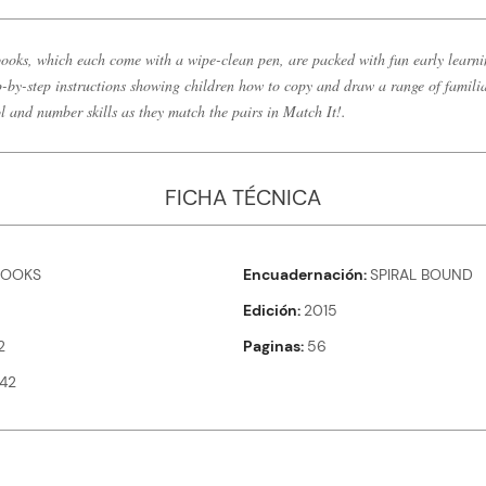
ooks, which each come with a wipe-clean pen, are packed with fun early learnin
tep-by-step instructions showing children how to copy and draw a range of familia
l and number skills as they match the pairs in Match It!.
FICHA TÉCNICA
BOOKS
Encuadernación
SPIRAL BOUND
Edición
2015
2
Paginas
56
42