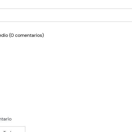
edio
(0 comentarios)
tario