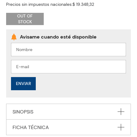
Precios sin impuestos nacionales:
$ 19.348,32
OUT OF
STOCK
ENVIAR
SINOPSIS
FICHA TÉCNICA
With over 4 million copies sold to date, this is the complete
early learning series to help children master the key skills