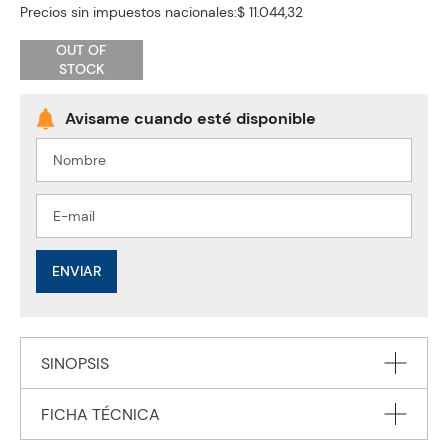
Precios sin impuestos nacionales:
$ 11.044,32
OUT OF
STOCK
ENVIAR
SINOPSIS
FICHA TÉCNICA
It's time for the Schoolies! Preschoolers will love to meet the
colourful and unique cast of Schoolies characters in this