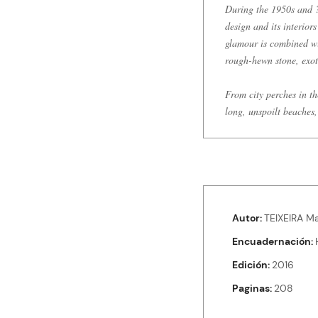
During the 1950s and ?
design and its interior
glamour is combined wi
rough-hewn stone, exot
From city perches in t
long, unspoilt beaches,
Autor
TEIXEIRA Ma
Encuadernación
Edición
2016
Paginas
208