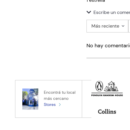
1 estrella
Escribe un comen
Más reciente
Agregar co
No hay comentari
Título
Califica el pro
★
★
★
★
★
Tu nombre
Encontrá tu local
más cercano
Stores
Tu ubicación