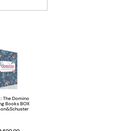
: The Domino
ng Books BOX
mon&Schuster
9.600,00