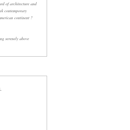
rd of architecture and
leek contemporary
American continent ?
ing serenely above
L