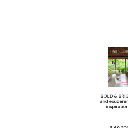
BOLD & BRIG
and exuberant
inspiration
$ 69.20