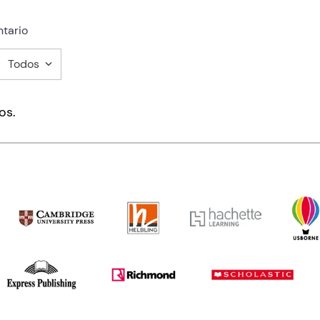
tario
Todos
mentario
os.
ducto de 1 a 5 estrellas