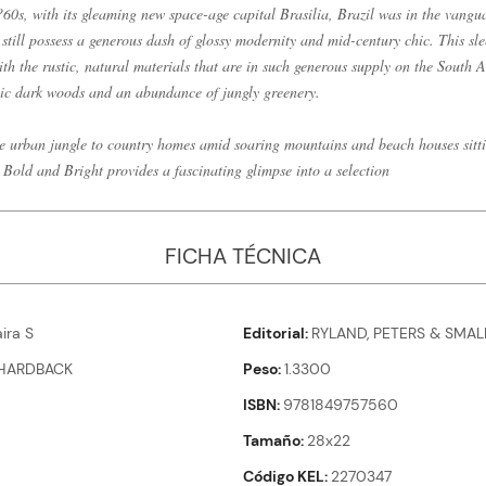
60s, with its gleaming new space-age capital Brasilia, Brazil was in the vangua
s still possess a generous dash of glossy modernity and mid-century chic. This s
th the rustic, natural materials that are in such generous supply on the South 
ic dark woods and an abundance of jungly greenery.
he urban jungle to country homes amid soaring mountains and beach houses sitt
 Bold and Bright provides a fascinating glimpse into a selection
FICHA TÉCNICA
ira S
Editorial
RYLAND, PETERS & SMAL
HARDBACK
Peso
1.3300
ISBN
9781849757560
Tamaño
28x22
Código KEL
2270347