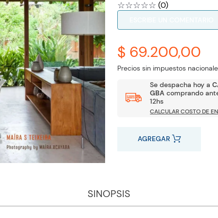
☆
☆
☆
☆
☆
(
0
)
ESCRIBE UN COMENTARIO
$ 69.200,00
Precios sin impuestos nacionale
Se despacha hoy a
C
GBA
comprando ante
12hs
CALCULAR COSTO DE EN
AGREGAR
SINOPSIS