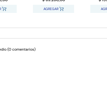
R
AGREGAR
AG
edio
(0 comentarios)