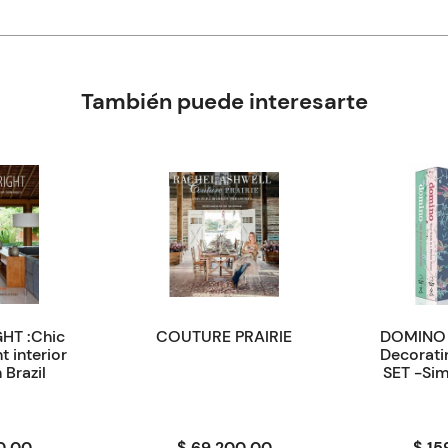
También puede interesarte
HT :Chic
COUTURE PRAIRIE
DOMINO 
 interior
Decorati
 Brazil
SET -Si
0,00
$ 69.200,00
$ 15