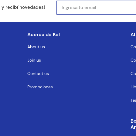
mail
e y recibí novedades!
entario
Acerca de Kel
At
About us
Co
Join us
Co
MENTARIO
Contact us
Ca
Promociones
Li
Ti
B
Ar