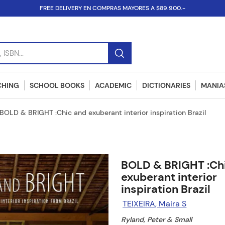
FREE DELIVERY EN COMPRAS MAYORES A $89.900.-
SBN...
CHING
SCHOOL BOOKS
ACADEMIC
DICTIONARIES
MANIAS
BOLD & BRIGHT :Chic and exuberant interior inspiration Brazil
BOLD & BRIGHT :Ch
exuberant interior
inspiration Brazil
TEIXEIRA, Maira S
Ryland, Peter & Small