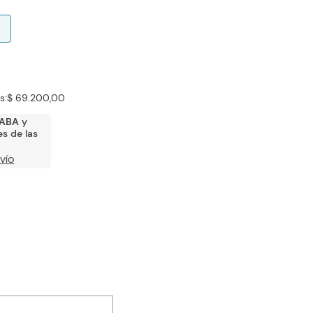
s:
$ 69.200,00
ABA
y
s de las
VÍO