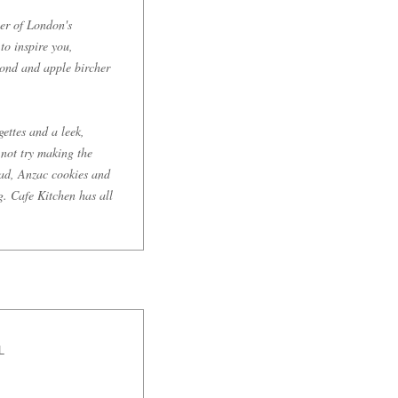
er of London's
to inspire you,
mond and apple bircher
ettes and a leek,
not try making the
ead, Anzac cookies and
. Cafe Kitchen has all
L