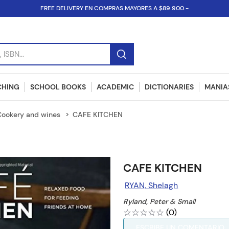
FREE DELIVERY EN COMPRAS MAYORES A $89.900.-
SBN...
CHING
SCHOOL BOOKS
ACADEMIC
DICTIONARIES
MANIAS
Cookery and wines
CAFE KITCHEN
CAFE KITCHEN
RYAN, Shelagh
Ryland, Peter & Small
☆
☆
☆
☆
☆
(
0
)
ESCRIBE UN COMENTARIO