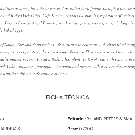
ed dishes at home, brought to you by Australian-born foodie Shelagh Ryan, own
e and Ruby Dock Cafes. Cafe Kitchen contains a stunning repertoire of recipes 
ay. Turn to Breakfast and Brunch for a host of appetizing recipes, including al
le baked eggs.
of Salad, Tart and Soup recipes - from turmeric couscous with chargrilled courg
iche, to sweet potato and coconut soup. Food for Sharing is covered too - why 
 garlic minted yogurt? Finally, Baking has plenty to tempt you, with banana br
ck Cake - bananas, pineapple, cinnamon and pecans with a cream cheese icing
Australia's thrving cafe culture at home.
FICHA TÉCNICA
gh
Editorial
RYLAND, PETERS & SMAL
HARDBACK
Peso
0.7200