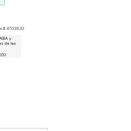
s:
$ 47.028,32
ABA
y
s de las
VÍO