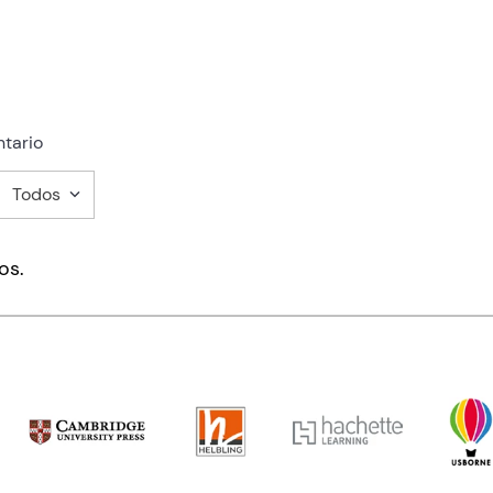
tario
Todos
mentario
os.
ducto de 1 a 5 estrellas