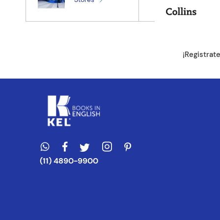
Tu ubicación
Dirección de e
¡Registrat
Escribe un com
ENVIAR CO
(11) 4890-9900