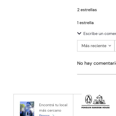
2 estrellas
1 estrella
Escribe un comen
Más reciente
Agregar co
No hay comentari
Título
Califica el pro
★
★
★
★
★
Tu nombre
Encontrá tu local
más cercano
Stores