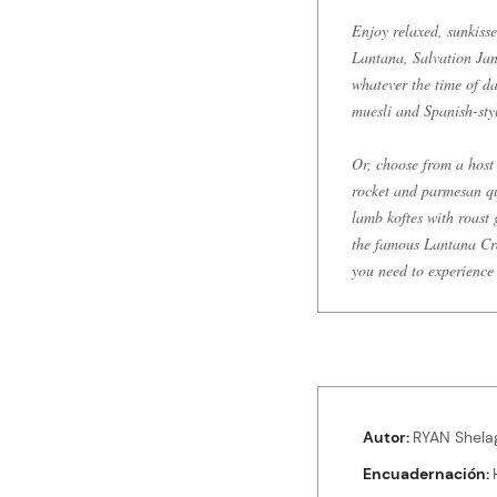
Enjoy relaxed, sunkiss
Lantana, Salvation Jan
whatever the time of d
muesli and Spanish-sty
Or, choose from a host 
rocket and parmesan qu
lamb koftes with roast
the famous Lantana Cra
you need to experience 
Autor
RYAN Shela
Encuadernación