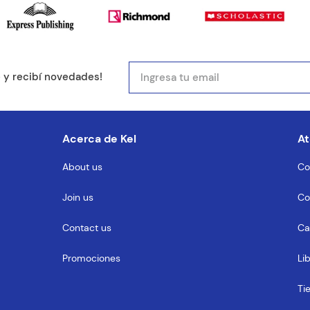
mail
e y recibí novedades!
entario
Acerca de Kel
At
About us
Co
Join us
Co
MENTARIO
Contact us
Ca
Promociones
Li
Ti