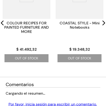
Tamaño
23x28
Código KEL
2270171
COLOUR RECIPES FOR
COASTAL STYLE - Mini
PAINTED FURNITURE AND
Notebooks
MORE
$ 41.492,32
$ 19.348,32
OUT OF STOCK
OUT OF STOCK
Comentarios
Cargando el resumen…
Por favor, inicia sesión para escribir un comentario.