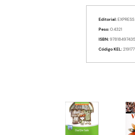
Editorial
EXPRESS
Peso
0.4321
ISBN
97818497435
Código KEL
21917