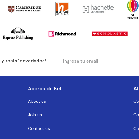
mail
e y recibí novedades!
entario
Acerca de Kel
At
About us
Co
Join us
Co
MENTARIO
Contact us
Ca