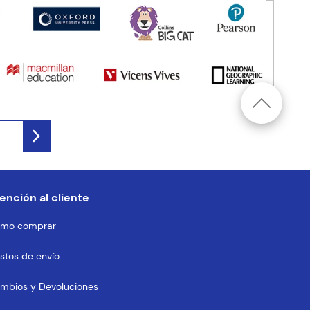
ención al cliente
mo comprar
stos de envío
mbios y Devoluciones