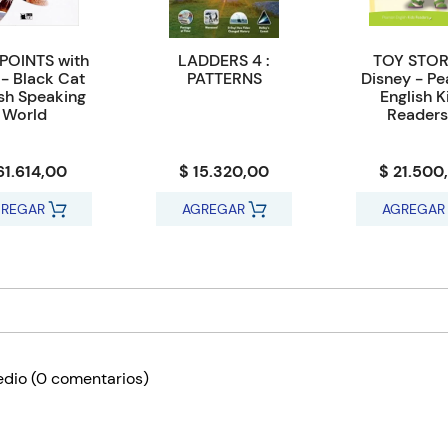
POINTS with
LADDERS 4 :
TOY STOR
- Black Cat
PATTERNS
Disney - Pe
ish Speaking
English K
World
Readers
61.614,00
$ 15.320,00
$ 21.500
REGAR
AGREGAR
AGREGAR
edio
(0 comentarios)