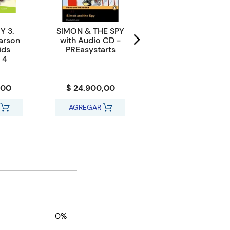
Y 3.
SIMON & THE SPY
No.1 LADIE'S
arson
with Audio CD -
DETECTIVE
ids
PREasystarts
AGENCY, THE -
 4
Pearson English
Readers 3
,00
$ 24.900,00
$ 24.100,00
AGREGAR
AGREGAR
0%