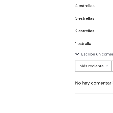
4 estrellas
3 estrellas
2 estrellas
1 estrella
Escribe un comen
Más reciente
Agregar co
No hay comentari
Título
Califica el pro
★
★
★
★
★