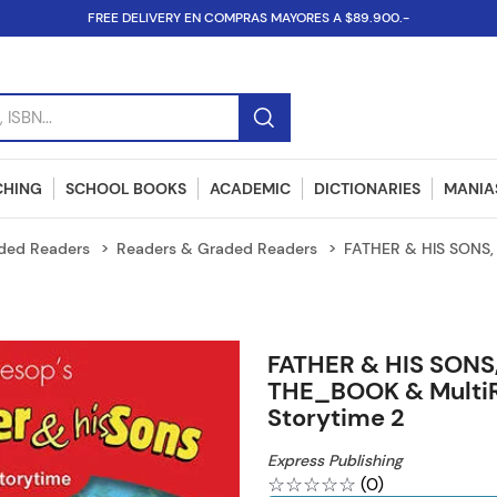
FREE DELIVERY EN COMPRAS MAYORES A $89.900.-
SBN...
CHING
SCHOOL BOOKS
ACADEMIC
DICTIONARIES
MANIAS
ded Readers
Readers & Graded Readers
FATHER & HIS SONS,
FATHER & HIS SONS
THE_BOOK & Multi
Storytime 2
Express Publishing
☆
☆
☆
☆
☆
(
0
)