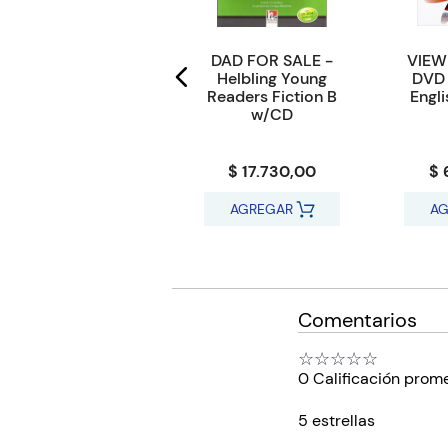
No.1 LADIE'S
DAD FOR SALE -
VIEW
DETECTIVE
Helbling Young
DVD 
AGENCY, THE -
Readers Fiction B
Engl
Pearson English
w/CD
Readers 3
$ 24.100,00
$ 17.730,00
$ 
AGREGAR
AGREGAR
AG
Comentarios
☆
☆
☆
☆
☆
0 Calificación prom
5 estrellas