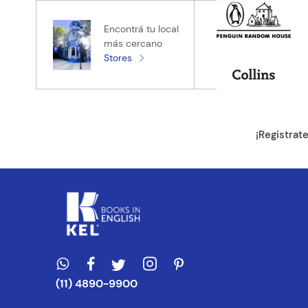
Tu nombre
Encontrá tu local
más cercano
Stores
Tu ubicación
Dirección de e
¡Registrat
Escribe un com
ENVIAR CO
(11) 4890-9900