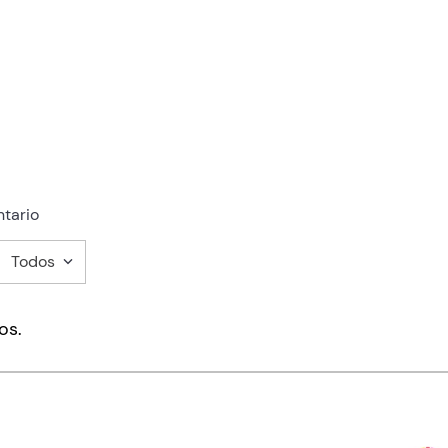
tario
Todos
mentario
os.
ducto de 1 a 5 estrellas