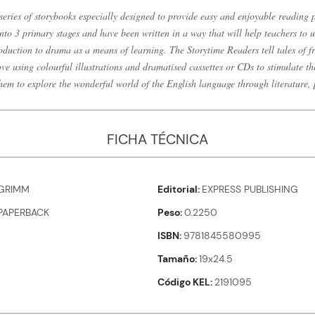
series of storybooks especially designed to provide easy and enjoyable reading 
nto 3 primary stages and have been written in a way that will help teachers to u
oduction to drama as a means of learning. The Storytime Readers tell tales of fr
ove using colourful illustrations and dramatised cassettes or CDs to stimulate t
hem to explore the wonderful world of the English language through literature,
FICHA TÉCNICA
GRIMM
Editorial
EXPRESS PUBLISHING
PAPERBACK
Peso
0.2250
ISBN
9781845580995
Tamaño
19x24.5
Código KEL
2191095