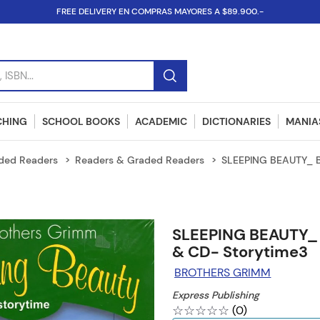
FREE DELIVERY EN COMPRAS MAYORES A $89.900.-
SBN...
CHING
SCHOOL BOOKS
ACADEMIC
DICTIONARIES
MANIAS
ded Readers
Readers & Graded Readers
SLEEPING BEAUTY_ 
SLEEPING BEAUTY_
& CD- Storytime3
BROTHERS GRIMM
Express Publishing
☆
☆
☆
☆
☆
(
0
)