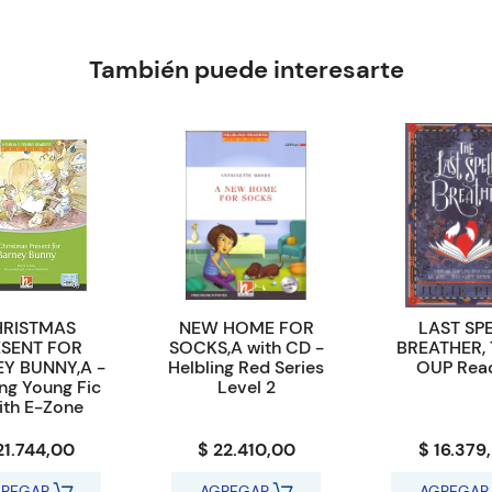
También puede interesarte
RISTMAS
NEW HOME FOR
LAST SP
ESENT FOR
SOCKS,A with CD -
BREATHER, 
Y BUNNY,A -
Helbling Red Series
OUP Rea
ing Young Fic
Level 2
ith E-Zone
21.744,00
$ 22.410,00
$ 16.379
REGAR
AGREGAR
AGREGAR