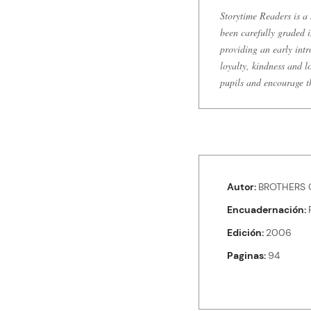
Storytime Readers is a 
been carefully graded i
providing an early intr
loyalty, kindness and l
pupils and encourage t
Autor
BROTHERS 
Encuadernación
Edición
2006
Paginas
94