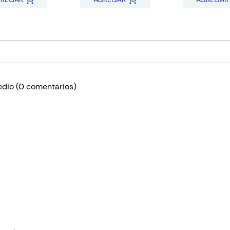
edio
(0 comentarios)