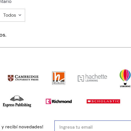
tario
Todos
mentario
os.
ducto de 1 a 5 estrellas
mail
e y recibí novedades!