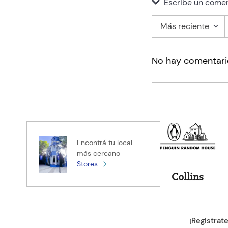
Escribe un comen
Más reciente
Agregar co
No hay comentari
Título
Califica el pro
★
★
★
★
★
Tu nombre
Encontrá tu local
más cercano
Stores
Tu ubicación
Dirección de e
¡Registrat