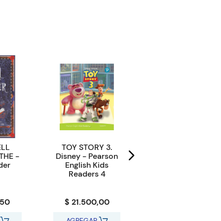
ELL
TOY STORY 3.
ROMEO AND
THE -
Disney - Pearson
JULIET with Ebook
der
English Kids
& Digital
Readers 4
Resources -
Pearson English
Readers 3
,50
$ 21.500,00
$ 35.000,00
AGREGAR
AGREGAR