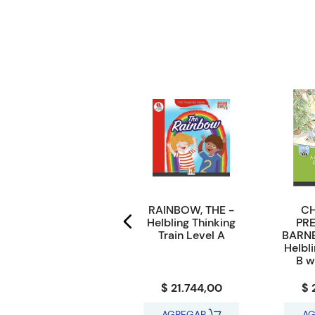
ROMEO AND
RAINBOW, THE -
CH
JULIET with Ebook
Helbling Thinking
PR
& Digital
Train Level A
BARNE
Resources -
Helbl
Pearson English
B w
Readers 3
$ 35.000,00
$ 21.744,00
$ 
AGREGAR
AGREGAR
AG