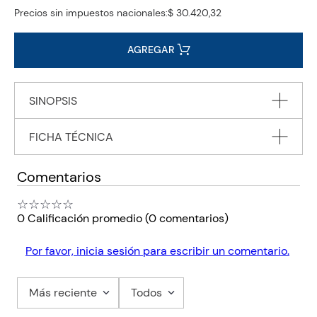
Precios sin impuestos nacionales:
$ 30.420,32
AGREGAR
SINOPSIS
FICHA TÉCNICA
"THE INSPIRATIONAL CLASSIC FROM THE MASTER
STORYTELLER WHOSE BOOKS HAVE TOUCHED THE
HEARTS OF OVER 40 MILLION READERS
Autor
ALBOM Mitch
Comentarios
Editorial
HACHETTE UK DISTRIBUTION
☆
☆
☆
☆
☆
0 Calificación promedio
(0 comentarios)
Encuadernación
PAPERBACK
Peso
0.1950
Por favor, inicia sesión para escribir un comentario.
Edición
2004
ISBN
9780751536829
Más reciente
Todos
Paginas
240