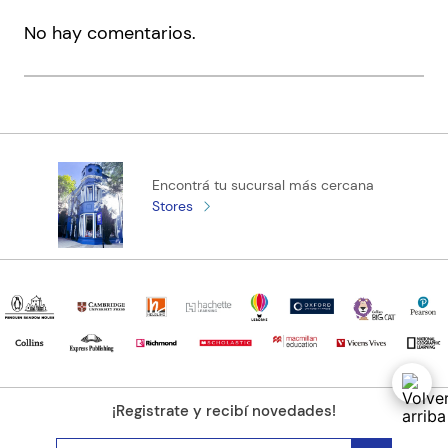
Tamaño
13x19.5
No hay comentarios.
Código KEL
2010126
Encontrá tu sucursal más cercana
Stores
¡Registrate y recibí novedades!