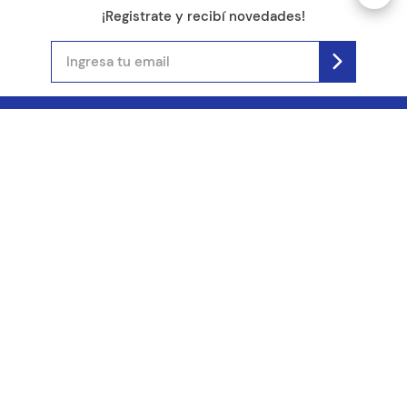
¡Registrate y recibí novedades!
(11) 4890-9900
Acerca de Kel
Atención al cliente
About us
Como comprar
Join us
Costos de envío
Contact us
Libro de quejas online
Promociones
Tiempos de envío