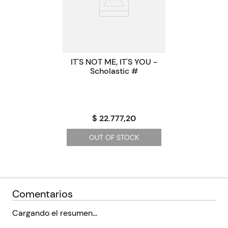
Paginas
355
Tamaño
12.5x19.5
Código KEL
2010097
IT'S NOT ME, IT'S YOU -
Scholastic #
$ 22.777,20
OUT OF STOCK
Comentarios
Cargando el resumen…