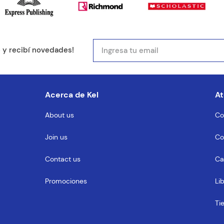
mail
e y recibí novedades!
entario
Acerca de Kel
At
About us
Co
Join us
Co
MENTARIO
Contact us
Ca
Promociones
Li
Ti