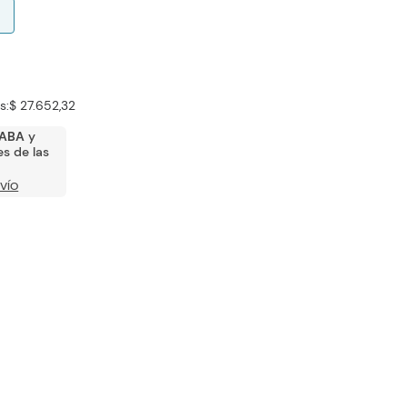
s:
$ 27.652,32
ABA
y
s de las
VÍO