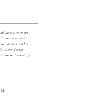
 and his customers are
 through a series of
impact the man and his
s a story of great
 in the business of life.
ION