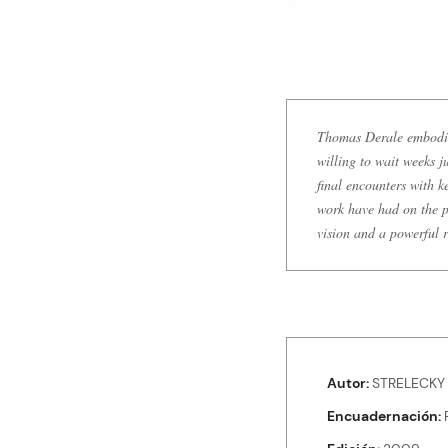
Thomas Derale embodies 
willing to wait weeks ju
final encounters with k
work have had on the pe
vision and a powerful re
Autor
STRELECKY 
Encuadernación