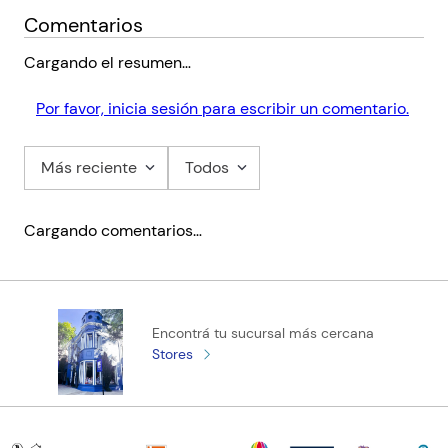
Editorial
Pearson Education
Comentarios
Encuadernación
PAPERBACK
Cargando el resumen…
Peso
6.0000
Por favor, inicia sesión para escribir un comentario.
Edición
2018
ISBN
9781292239828
Más reciente
Todos
Paginas
168
Tamaño
30x21.00x1.10
Cargando comentarios…
Código KEL
19230
Encontrá tu sucursal más cercana
Stores