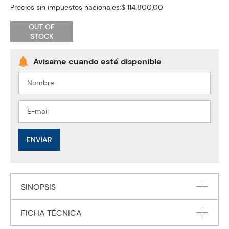
Precios sin impuestos nacionales:
$ 114.800,00
OUT OF
STOCK
ENVIAR
SINOPSIS
FICHA TÉCNICA
"Teaching notes with additional classroom ideas, including for
mixed ability classes and fast finishers