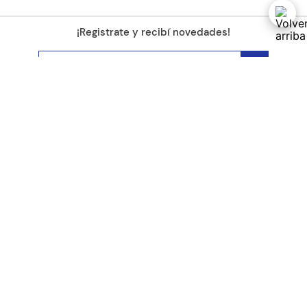
¡Registrate y recibí novedades!
(11) 4890-9900
Acerca de Kel
Atención al cliente
About us
Como comprar
Join us
Costos de envío
Contact us
Libro de quejas online