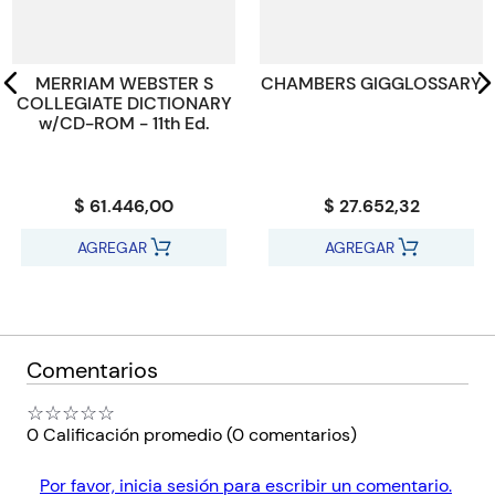
Código KEL
182983
MERRIAM WEBSTER S
CHAMBERS GIGGLOSSARY
COLLEGIATE DICTIONARY
w/CD-ROM - 11th Ed.
$ 61.446,00
$ 27.652,32
AGREGAR
AGREGAR
Comentarios
☆
☆
☆
☆
☆
0 Calificación promedio
(0 comentarios)
Por favor, inicia sesión para escribir un comentario.