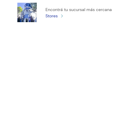
Califica el producto de 1 a 5 estrellas
Encontrá tu sucursal más cercana
★
★
★
★
★
Stores
Tu nombre
Tu ubicación
Dirección de email
¡Registrate y recibí novedades!
Escribe un comentario
ENVIAR COMENTARIO
(11) 4890-9900