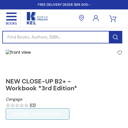
FREE DELIVERY DESDE $89.900.-
Find Books, Authors, ISBN...
NEW CLOSE-UP B2+ -
Workbook *3rd Edition*
Cengage
☆
☆
☆
☆
☆
(
0
)
ESCRIBE UN COMENTARIO