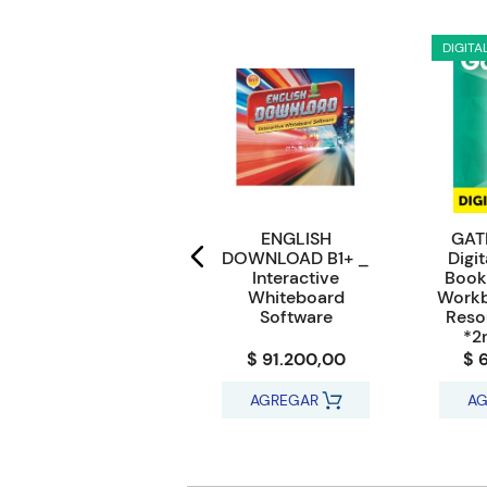
DIGITA
HASHTAG ENGLISH
ENGLISH
GAT
6 ADVANCED -
DOWNLOAD B1+ _
Digit
Student's Book and
Interactive
Book
e-book with Online
Whiteboard
Workb
Practice
Software
Reso
*2
$ 71.100,00
$ 91.200,00
$ 
AGREGAR
AGREGAR
AG