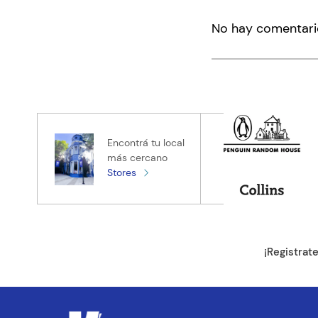
Agregar co
No hay comentari
Título
Califica el pro
★
★
★
★
★
Tu nombre
Encontrá tu local
más cercano
Stores
Tu ubicación
Dirección de e
¡Registrat
Escribe un com