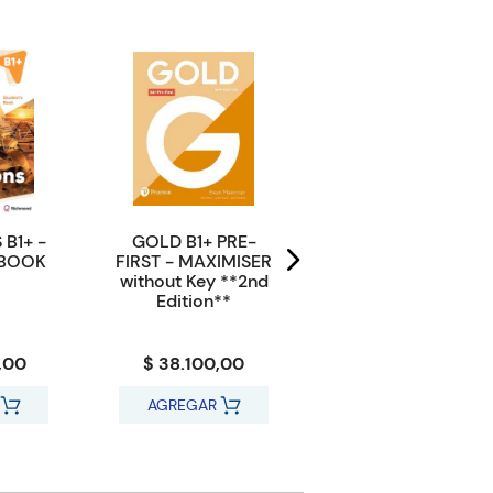
 B1+ -
GOLD B1+ PRE-
HASHTAG ENGLISH
 BOOK
FIRST - MAXIMISER
6 ADVANCED -
without Key **2nd
Student's Book and
Edition**
e-book with Online
Practice
,00
$ 38.100,00
$ 71.100,00
AGREGAR
AGREGAR