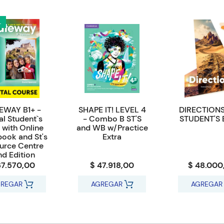
L
EWAY B1+ -
SHAPE IT! LEVEL 4
DIRECTIONS
al Student`s
- Combo B ST'S
STUDENT'S
 with Online
and WB w/Practice
ook and St's
Extra
urce Centre
nd Edition
67.570,00
$ 47.918,00
$ 48.000
REGAR
AGREGAR
AGREGAR