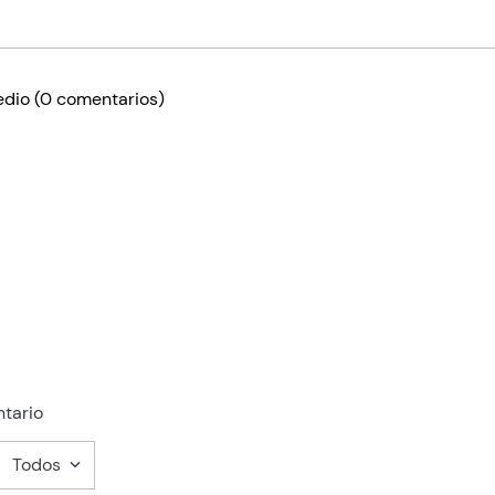
edio
(0 comentarios)
tario
Todos