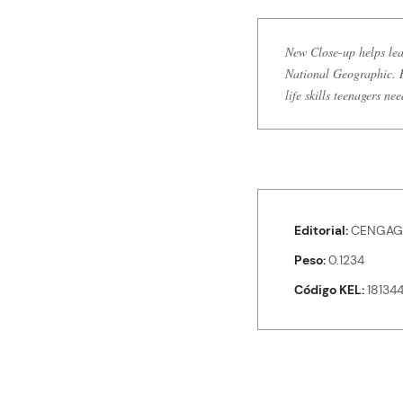
New Close-up helps lea
National Geographic. R
life skills teenagers ne
Editorial
CENGAG
Peso
0.1234
Código KEL
18134