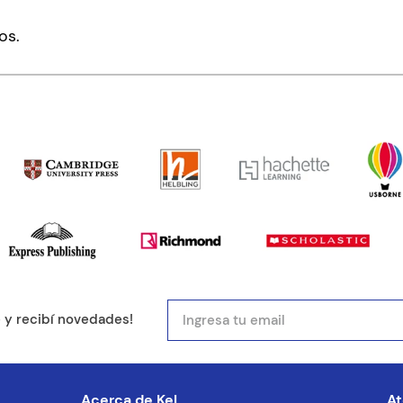
mentario
os.
ducto de 1 a 5 estrellas
mail
e y recibí novedades!
entario
Acerca de Kel
At