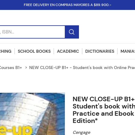
FREE DELIVERY EN COMPRAS MAYORES A $89.900.-
SBN...
CHING
SCHOOL BOOKS
ACADEMIC
DICTIONARIES
MANIAS
Courses B1+
NEW CLOSE-UP B1+ - Student's book with Online Prac
NEW CLOSE-UP B1+
Student's book with
Practice and Ebook
Edition*
Cengage