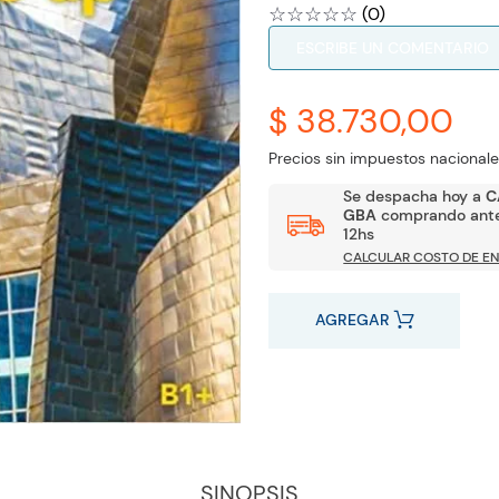
☆
☆
☆
☆
☆
(
0
)
ESCRIBE UN COMENTARIO
$ 38.730,00
Precios sin impuestos nacionale
Se despacha hoy a
C
GBA
comprando ante
12hs
CALCULAR COSTO DE EN
AGREGAR
SINOPSIS