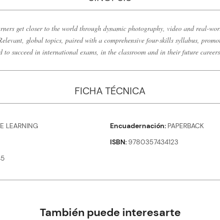
rners get closer to the world through dynamic photography, video and real-worl
elevant, global topics, paired with a comprehensive four-skills syllabus, promo
ed to succeed in international exams, in the classroom and in their future careers
FICHA TÉCNICA
E LEARNING
Encuadernación
PAPERBACK
ISBN
9780357434123
45
También puede interesarte