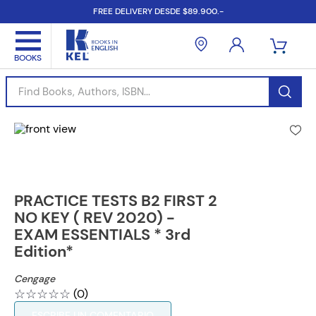
FREE DELIVERY DESDE $89.900.-
Find Books, Authors, ISBN...
PRACTICE TESTS B2 FIRST 2
NO KEY ( REV 2020) -
EXAM ESSENTIALS * 3rd
Edition*
Cengage
☆
☆
☆
☆
☆
(
0
)
ESCRIBE UN COMENTARIO