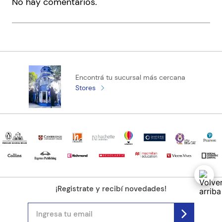
No hay comentarios.
Título
Califica el producto de 1 a 5 estrellas
★
★
★
★
★
Tu nombre
Encontrá tu sucursal más cercana
Stores
Tu ubicación
Dirección de email
Escribe un comentario
¡Registrate y recibí novedades!