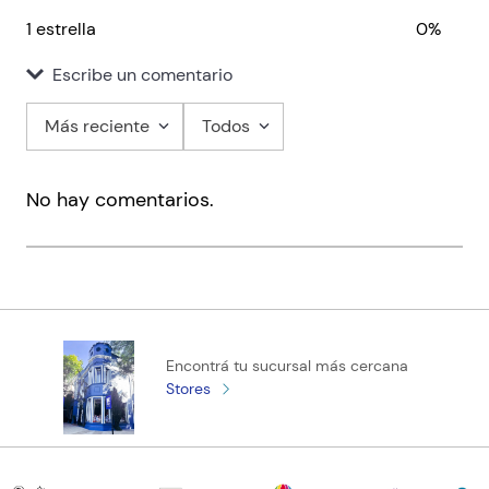
1 estrella
0%
Escribe un comentario
Más reciente
Todos
Agregar comentario
No hay comentarios.
Título
Califica el producto de 1 a 5 estrellas
★
★
★
★
★
Tu nombre
Encontrá tu sucursal más cercana
Stores
Tu ubicación