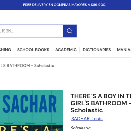
FREE DELIVERY EN COMPRAS MAYORES A $89.900.-
SBN...
CHING
SCHOOL BOOKS
ACADEMIC
DICTIONARIES
MANIAS
RL'S BATHROOM - Scholastic
THERE`S A BOY IN 
GIRL'S BATHROOM 
Scholastic
SACHAR, Louis
Scholastic