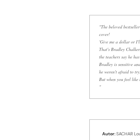
"The beloved bestsell
cover!
'Give me a dollar or I'l
That's Bradley Chalkers 
the teachers say he has
Bradley is sensitive an
he weren't afraid to try
But when you feel like 
"
Autor
SACHAR Lou