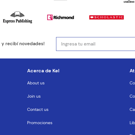
mail
e y recibí novedades!
entario
Acerca de Kel
At
About us
Co
Join us
Co
MENTARIO
Contact us
Ca
Promociones
Li