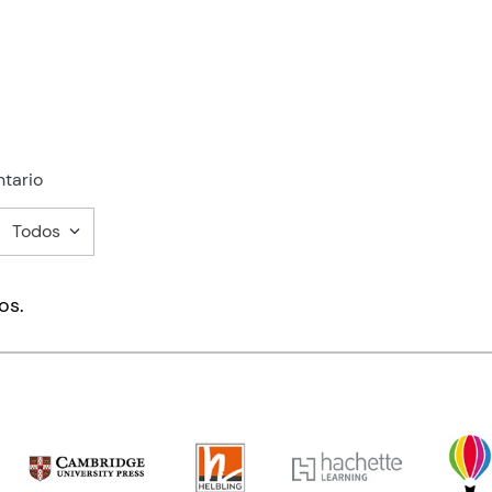
tario
Todos
mentario
os.
ducto de 1 a 5 estrellas