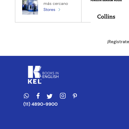
más cercano
Stores
Tu ubicación
Dirección de e
¡Registrat
Escribe un com
ENVIAR CO
(11) 4890-9900