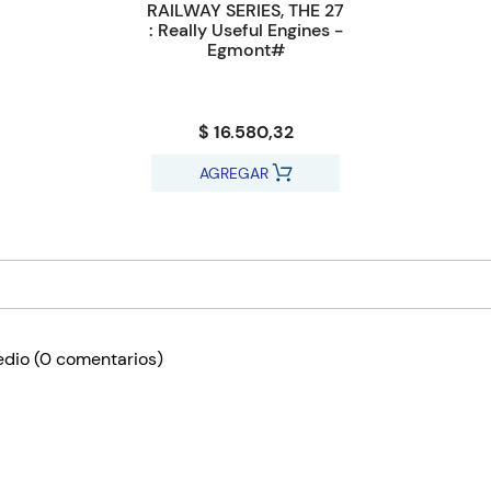
RAILWAY SERIES, THE 27
: Really Useful Engines -
Egmont#
$ 16.580,32
AGREGAR
edio
(0 comentarios)