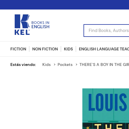
Find Books, Authors, I
FICTION
NON FICTION
KIDS
ENGLISH LANGUAGE TEA
Kids
Pockets
THERE`S A BOY IN THE GI