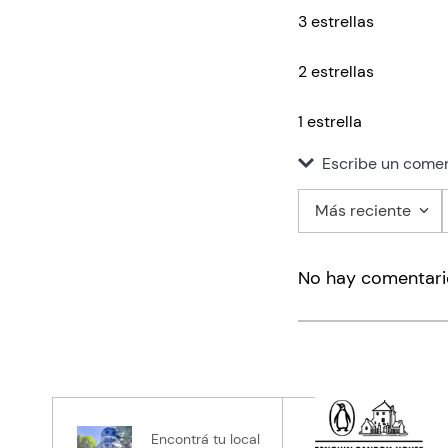
3 estrellas
2 estrellas
1 estrella
Escribe un comen
Más reciente
Agregar co
No hay comentari
Título
Califica el pro
★
★
★
★
★
Tu nombre
Encontrá tu local