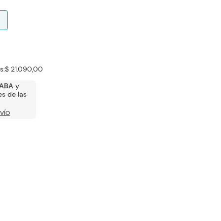
s:
$ 21.090,00
ABA
y
s de las
VÍO