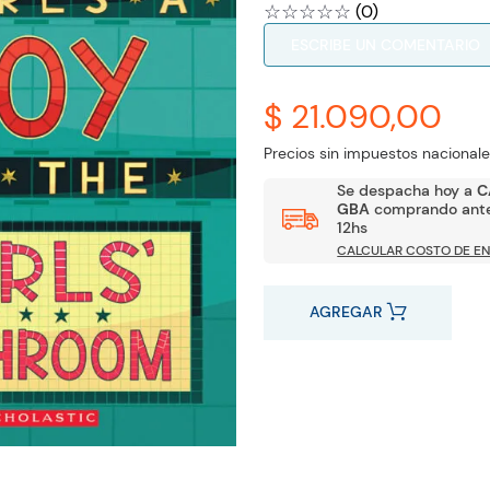
☆
☆
☆
☆
☆
(
0
)
ESCRIBE UN COMENTARIO
$ 21.090,00
Precios sin impuestos nacionale
Se despacha hoy a
C
GBA
comprando ante
12hs
CALCULAR COSTO DE EN
AGREGAR