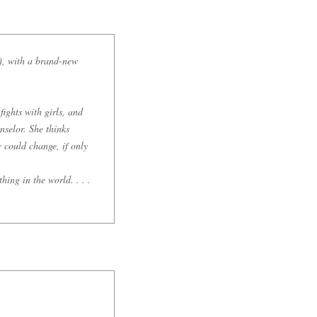
), with a brand-new
fights with girls, and
nselor. She thinks
y could change, if only
hing in the world. . . .