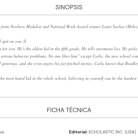
SINOPSIS
er from Newbery Medalist and National Book Award winner Louis Sachar (Holes
l spit on you.'Â
for you. He's the oldest kid in the fifth grade. He tells enormous lies. He picks 
 serious behavior problems. No one likes him'”except Carla, the new school cou
d generous, and she even enjoys his far-fetched stories. Carla knows that Bradle
.
the most hated kid in the whole school, believing in yourself can be the hardest t
FICHA TÉCNICA
is
Editorial
SCHOLASTIC INC. (USA)