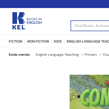
Find Books, Authors, I
FICTION
NON FICTION
KIDS
ENGLISH LANGUAGE TEA
English Language Teaching
Primary
Cou