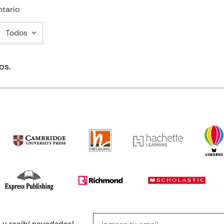
tario
Todos
mentario
os.
ducto de 1 a 5 estrellas
mail