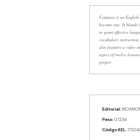
Compass is an English l
become one. It blends 
to grant effective lan
vocabulary instruction
also features a video 
topics of twelve lesson
project
Editorial
RICHMO
Peso
0.1234
Código KEL
17204