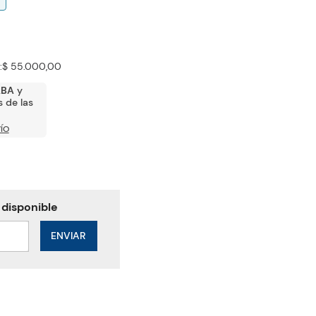
:
$ 55.000,00
ABA
y
 de las
ÍO
ENVIAR