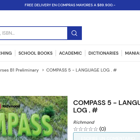
FREE DELIVERY EN COMPRAS MAYORES A $89.900.-
SBN...
CHING
SCHOOL BOOKS
ACADEMIC
DICTIONARIES
MANIAS
rses B1 Preliminary
COMPASS 5 - LANGUAGE LOG . #
COMPASS 5 - LANG
LOG . #
Richmond
☆
☆
☆
☆
☆
(
0
)
ESCRIBE UN COMENTARIO