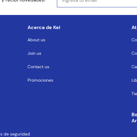
e y recibí novedades!
entario
Acerca de Kel
At
About us
Co
Join us
Co
MENTARIO
Contact us
Ca
Promociones
Li
Ti
B
Ar
cas de seguridad