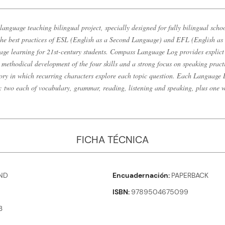
anguage teaching bilingual project, specially designed for fully bilingual schoo
the best practices of ESL (English as a Second Language) and EFL (English a
guage learning for 21st-century students. Compass Language Log provides expli
, methodical development of the four skills and a strong focus on speaking pra
story in which recurring characters explore each topic question. Each Language
s: two each of vocabulary, grammar, reading, listening and speaking, plus one w
FICHA TÉCNICA
ND
Encuadernación
PAPERBACK
ISBN
9789504675099
3