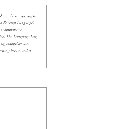
ls or those aspiring to
s a Foreign Language)
ct grammar and
ctice. The Language Log
 Log comprises nine
riting lesson and a