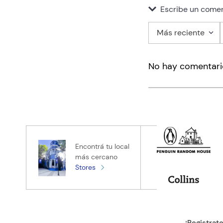
Escribe un comen
Más reciente
Agregar co
No hay comentari
Título
Califica el pro
★
★
★
★
★
Tu nombre
Encontrá tu local
más cercano
Stores
Tu ubicación
Dirección de e