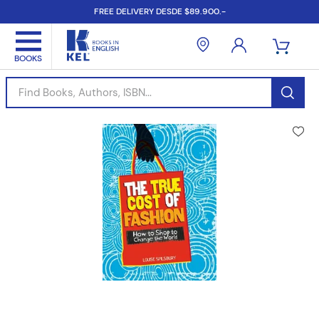
FREE DELIVERY DESDE $89.900.-
Find Books, Authors, ISBN...