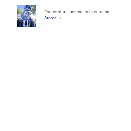
Califica el producto de 1 a 5 estrellas
Encontrá tu sucursal más cercana
★
★
★
★
★
Stores
Tu nombre
Tu ubicación
Dirección de email
¡Registrate y recibí novedades!
Escribe un comentario
ENVIAR COMENTARIO
(11) 4890-9900