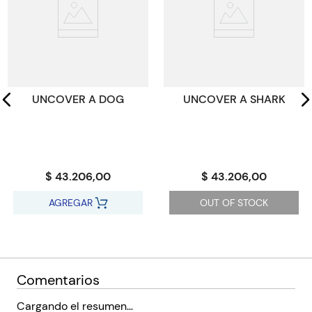
ISBN
9780750277105
Paginas
48
Código KEL
1720010
UNCOVER A DOG
UNCOVER A SHARK
$ 43.206,00
$ 43.206,00
AGREGAR
OUT OF STOCK
Comentarios
Cargando el resumen…