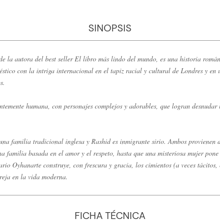
SINOPSIS
e la autora del best seller El libro más lindo del mundo, es una historia román
tico con la intriga internacional en el tapiz racial y cultural de Londres y e
s.
ntemente humana, con personajes complejos y adorables, que logran desnudar lo
a familia tradicional inglesa y Rashid es inmigrante sirio. Ambos provienen de
a familia basada en el amor y el respeto, hasta que una misteriosa mujer pone 
io Oyhanarte construye, con frescura y gracia, los cimientos (a veces tácitos, o
reja en la vida moderna.
FICHA TÉCNICA