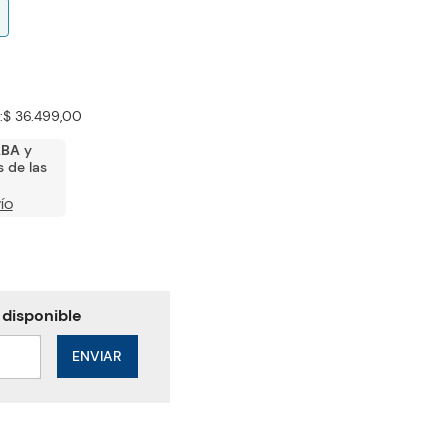
:
$ 36.499,00
ABA
y
 de las
ÍO
ENVIAR