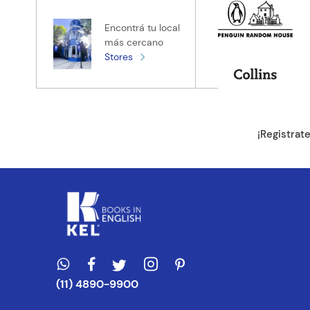
Tu nombre
Encontrá tu local
más cercano
Stores
Tu ubicación
Dirección de e
¡Registrat
Escribe un com
ENVIAR CO
(11) 4890-9900