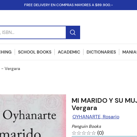
FREE DELIVERY EN COMPRAS MAYORES A $89.900.-
SBN...
CHING
SCHOOL BOOKS
ACADEMIC
DICTIONARIES
MANIAS
- Vergara
MI MARIDO Y SU MU
Vergara
OYHANARTE, Rosario
Penguin Books
☆
☆
☆
☆
☆
(
0
)