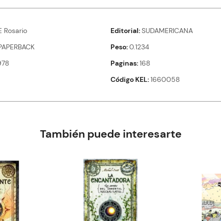
 Rosario
Editorial
SUDAMERICANA
PAPERBACK
Peso
0.1234
978
Paginas
168
Código KEL
1660058
También puede interesarte