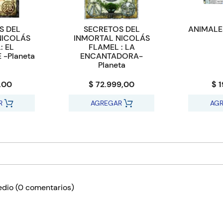
S DEL
SECRETOS DEL
ANIMALE
NICOLÁS
INMORTAL NICOLÁS
: EL
FLAMEL : LA
-Planeta
ENCANTADORA-
Planeta
,00
$ 72.999,00
$ 
R
AGREGAR
AG
edio
(0 comentarios)