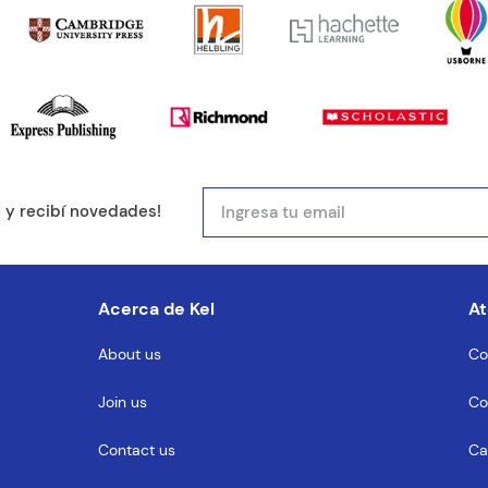
mail
e y recibí novedades!
entario
Acerca de Kel
At
About us
Co
Join us
Co
MENTARIO
Contact us
Ca