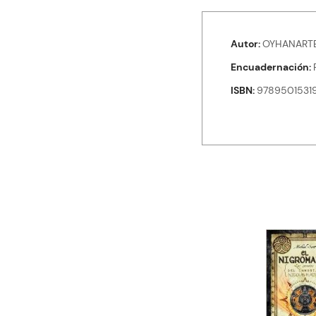
Autor
OYHANARTE
Encuadernación
ISBN
9789501531