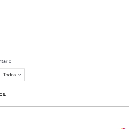
tario
Todos
mentario
os.
ducto de 1 a 5 estrellas