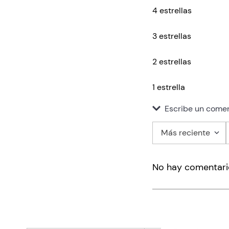
4 estrellas
3 estrellas
2 estrellas
1 estrella
Escribe un comen
Más reciente
Agregar co
No hay comentari
Título
Califica el pro
★
★
★
★
★