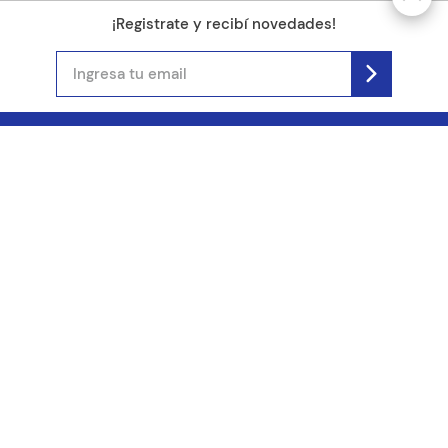
¡Registrate y recibí novedades!
(11) 4890-9900
Acerca de Kel
Atención al cliente
About us
Como comprar
Join us
Costos de envío
Contact us
Libro de quejas online