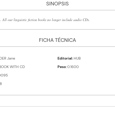
SINOPSIS
 All our linguistic fiction books no longer include audio CDs.
FICHA TÉCNICA
ER Jane
Editorial
HUB
BOOK WITH CD
Peso
0.1600
0095
18