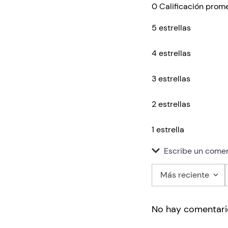
0 Calificación prom
5 estrellas
4 estrellas
3 estrellas
2 estrellas
1 estrella
Escribe un comen
Más reciente
Agregar co
No hay comentari
Título