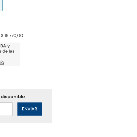
:
$ 16.770,00
ABA
y
 de las
ÍO
ENVIAR