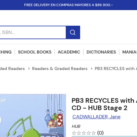
FREE DELIVERY EN COMPRAS MAYORES A $89.900.-
SBN...
CHING
SCHOOL BOOKS
ACADEMIC
DICTIONARIES
MANIAS
ded Readers
Readers & Graded Readers
PB3 RECYCLES with 
PB3 RECYCLES with 
CD - HUB Stage 2
CADWALLADER, Jane
HUB
☆
☆
☆
☆
☆
(
0
)