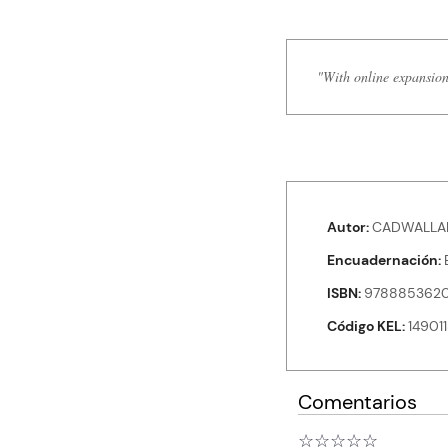
"With online expansion.
Autor
CADWALLAD
Encuadernación
ISBN
978885362
Código KEL
14901
Comentarios
☆
☆
☆
☆
☆