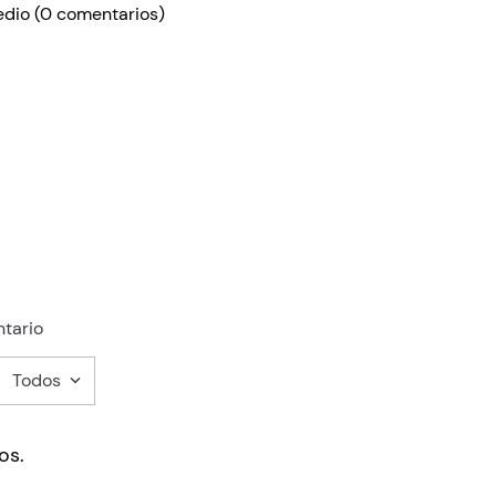
edio
(0 comentarios)
tario
Todos
mentario
os.