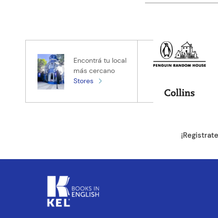
Califica el pro
★
★
★
★
★
Tu nombre
Encontrá tu local
más cercano
Stores
Tu ubicación
Dirección de e
¡Registrat
Escribe un com