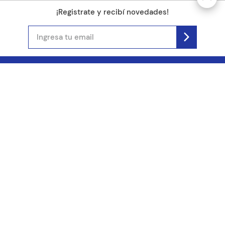
¡Registrate y recibí novedades!
(11) 4890-9900
Acerca de Kel
Atención al cliente
About us
Como comprar
Join us
Costos de envío
Contact us
Libro de quejas online