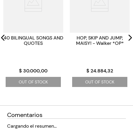
Paginas
10
Tamaño
16.5x16.5
Código KEL
1374049
40 BILINGUAL SONGS AND
HOP, SKIP AND JUMP,
QUOTES
MAISY! - Walker *OP*
$ 30.000,00
$ 24.884,32
OUT OF STOCK
OUT OF STOCK
Comentarios
Cargando el resumen…