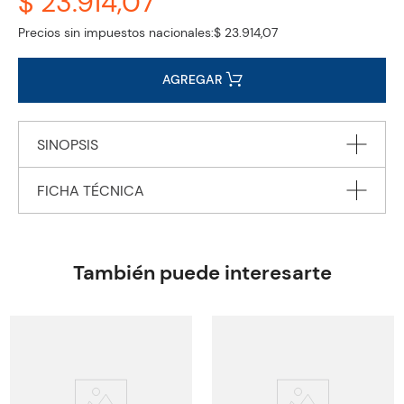
$ 23.914,07
Precios sin impuestos nacionales:
$ 23.914,07
AGREGAR
SINOPSIS
FICHA TÉCNICA
Autor
DAYNES Katie
Editorial
USBORNE PUBLISHING
También puede interesarte
Encuadernación
BABY BOOK
Peso
1.2340
Edición
2024
ISBN
9781801313155