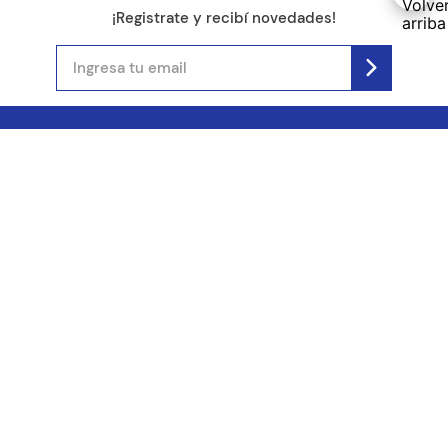
¡Registrate y recibí novedades!
(11) 4890-9900
Acerca de Kel
Atención al cliente
About us
Como comprar
Join us
Costos de envío
Contact us
Libro de quejas online
Promociones
Tiempos de envío