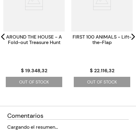
Paginas
12
Tamaño
19x16x1.5
Código KEL
1373999
AROUND THE HOUSE - A
FIRST 100 ANIMALS - Lift-
Fold-out Treasure Hunt
the-Flap
$ 19.348,32
$ 22.116,32
OUT OF STOCK
OUT OF STOCK
Comentarios
Cargando el resumen…