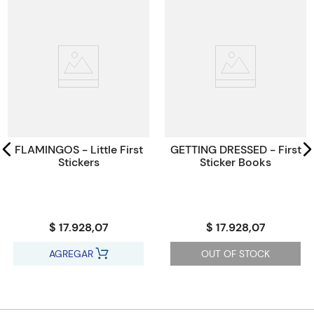
Peso
0.1234
Edición
2019
ISBN
9781474952743
Paginas
32
Código KEL
1373724
FLAMINGOS - Little First
GETTING DRESSED - First
Stickers
Sticker Books
$ 17.928,07
$ 17.928,07
AGREGAR
OUT OF STOCK