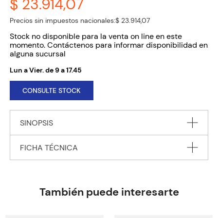
$ 23.914,07
Precios sin impuestos nacionales:
$ 23.914,07
Stock no disponible para la venta on line en este
momento. Contáctenos para informar disponibilidad en
alguna sucursal
Lun a Vier. de 9 a 17.45
CONSULTE STOCK
SINOPSIS
FICHA TÉCNICA
Each page in this delightful book features a scene full of things
to spot and talk about on Apple Tree Farm, from feeding the
hens and mending a tractor to having a picnic. There are
Autor
TAPLIN Sam
opportunities for little children to practise their numbers and
Editorial
USBORNE PUBLISHING
También puede interesarte
counting and talk about colours, and a Little Yellow Duck to
Encuadernación
HARDBACK
spot on every page.