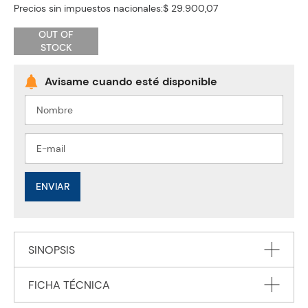
Precios sin impuestos nacionales:
$ 29.900,07
OUT OF
STOCK
ENVIAR
SINOPSIS
FICHA TÉCNICA
Find out what's inside your body and how it all works in this
fascinating book, full of bright pictures and facts that grown-