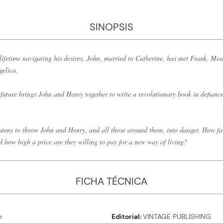
SINOPSIS
lifetime navigating his desires, John, married to Catherine, has met Frank. Me
gelica.
 future brings John and Henry together to write a revolutionary book in defianc
atens to throw John and Henry, and all those around them, into danger. How fa
 how high a price are they willing to pay for a new way of living?
FICHA TÉCNICA
m
Editorial
VINTAGE PUBLISHING