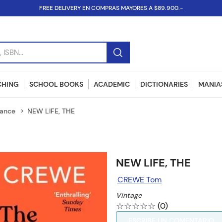
FREE DELIVERY EN COMPRAS MAYORES A $89.900.-
SBN...
CHING
SCHOOL BOOKS
ACADEMIC
DICTIONARIES
MANIAS
mance
NEW LIFE, THE
NEW LIFE, THE
CREWE Tom
Vintage
☆
☆
☆
☆
☆
(
0
)
ESCRIBE UN COMENTARIO