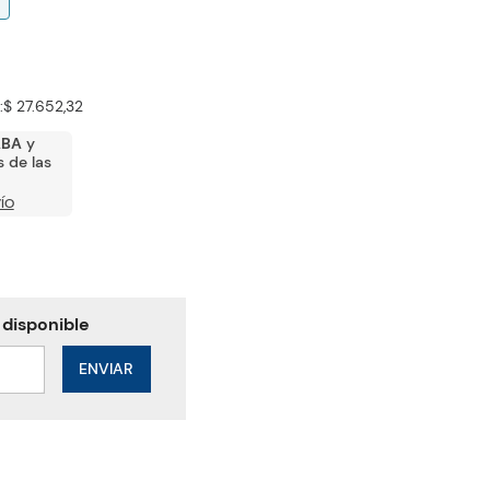
:
$ 27.652,32
ABA
y
 de las
ÍO
ENVIAR