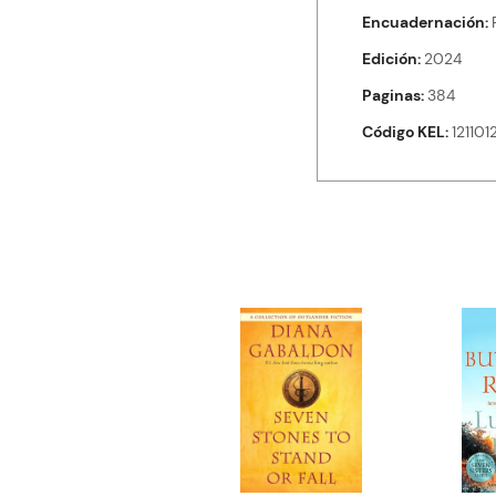
Encuadernación
Edición
2024
Paginas
384
Código KEL
121101