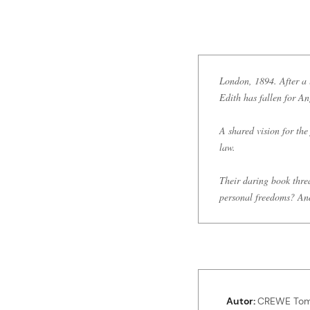
London, 1894. After a 
Edith has fallen for An
A shared vision for the
law.
Their daring book thre
personal freedoms? And
Autor
CREWE To