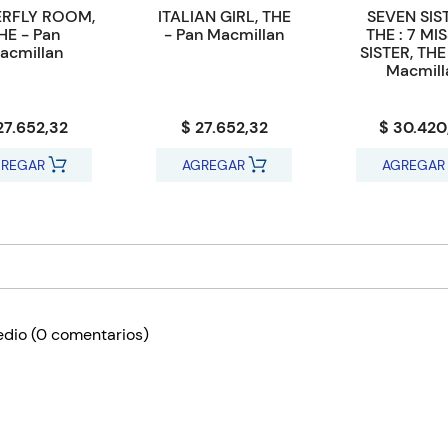
ERFLY ROOM,
ITALIAN GIRL, THE
SEVEN SIS
HE - Pan
- Pan Macmillan
THE : 7 MI
acmillan
SISTER, THE
Macmill
27.652,32
$ 27.652,32
$ 30.420
REGAR
AGREGAR
AGREGAR
edio
(0 comentarios)