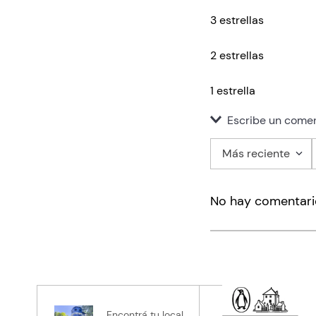
3 estrellas
2 estrellas
1 estrella
Escribe un comen
Más reciente
Agregar co
No hay comentari
Título
Califica el pro
★
★
★
★
★
Tu nombre
Encontrá tu local