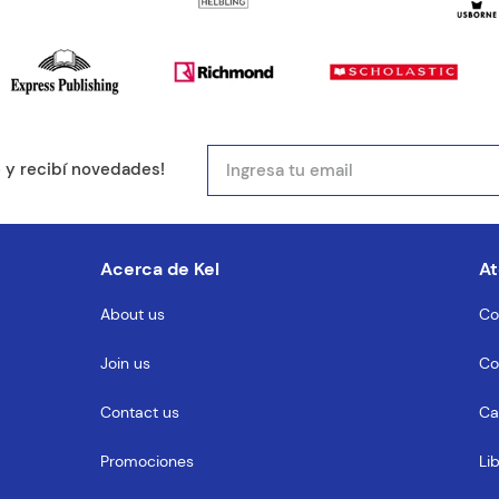
mail
e y recibí novedades!
entario
Acerca de Kel
At
About us
Co
Join us
Co
MENTARIO
Contact us
Ca
Promociones
Li