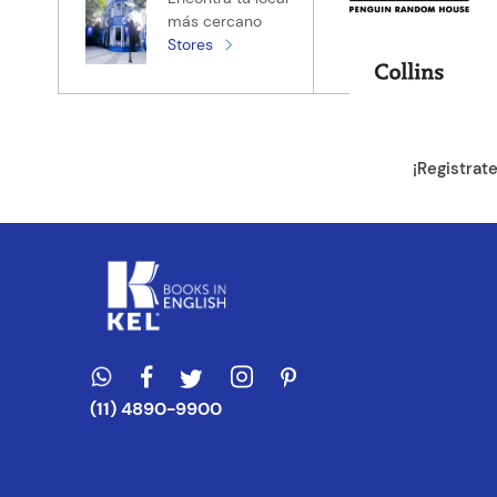
más cercano
Stores
Tu ubicación
Dirección de e
¡Registrat
Escribe un com
ENVIAR CO
(11) 4890-9900