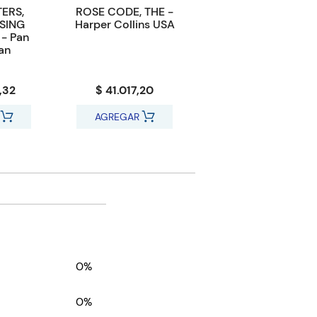
TERS,
ROSE CODE, THE -
SSING
Harper Collins USA
 - Pan
an
,32
$ 41.017,20
AGREGAR
0%
0%