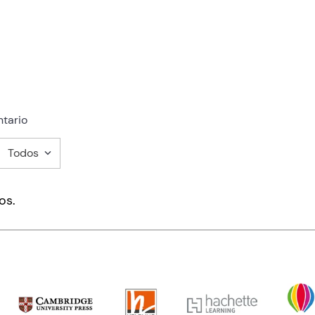
tario
Todos
mentario
os.
ducto de 1 a 5 estrellas