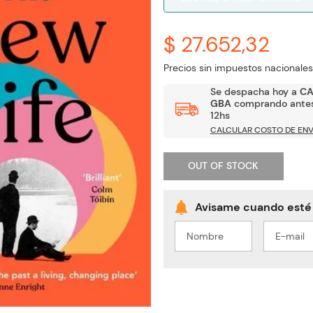
$ 27.652,32
Precios sin impuestos nacionales
Se despacha hoy a
C
GBA
comprando antes
12hs
CALCULAR COSTO DE ENV
OUT OF STOCK