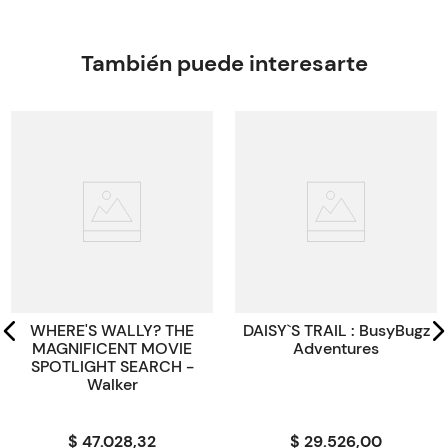
Autor
HANDFORD Martin
Editorial
WALKER BOOKS
También puede interesarte
Encuadernación
PAPERBACK
Peso
0.1234
ISBN
9780000001088
Código KEL
1088
WHERE'S WALLY? THE
DAISY`S TRAIL : BusyBugz
MAGNIFICENT MOVIE
Adventures
SPOTLIGHT SEARCH -
Walker
$ 47.028,32
$ 29.526,00