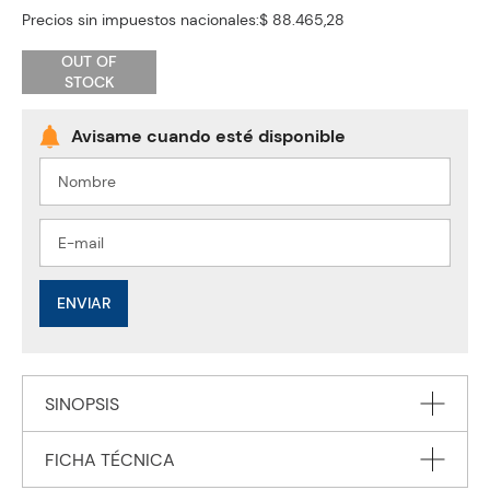
Precios sin impuestos nacionales:
$ 88.465,28
OUT OF
STOCK
ENVIAR
SINOPSIS
FICHA TÉCNICA
Combo Where's Wally (4 libros) Ingles