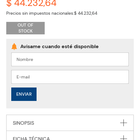
$ 44.232,64
Precios sin impuestos nacionales:
$ 44.232,64
OUT OF
STOCK
ENVIAR
SINOPSIS
FICHA TÉCNICA
Combo The Gruffalo + The Gruffalo Child (2 libros) Ingles