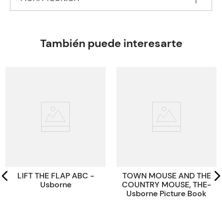
Autor
DONALDSON Julia
Editorial
MACMILLAN DISTRIBUTION (MDL)
También puede interesarte
Encuadernación
PAPERBACK
Peso
0.1234
ISBN
9780000001085
Código KEL
1085
LIFT THE FLAP ABC -
TOWN MOUSE AND THE
Usborne
COUNTRY MOUSE, THE-
Usborne Picture Book