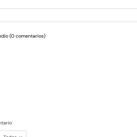
edio
(0 comentarios)
tario