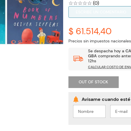
☆
☆
☆
☆
☆
(
0
)
ESCRIBE UN COMENTARIO
$ 61.514,40
Precios sin impuestos nacionales
Se despacha hoy a
C
GBA
comprando antes
12hs
CALCULAR COSTO DE ENV
OUT OF STOCK