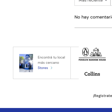
Más reciente
Agregar co
No hay comentari
Título
Califica el pro
★
★
★
★
★
Tu nombre
Encontrá tu local
más cercano
Stores
Tu ubicación
Dirección de e
¡Registrat
Escribe un com