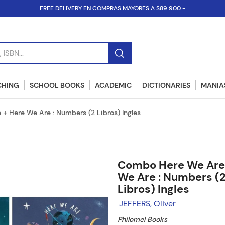
FREE DELIVERY EN COMPRAS MAYORES A $89.900.-
SBN...
CHING
SCHOOL BOOKS
ACADEMIC
DICTIONARIES
MANIAS
 Here We Are : Numbers (2 Libros) Ingles
Combo Here We Are
We Are : Numbers (
Libros) Ingles
JEFFERS, Oliver
Philomel Books