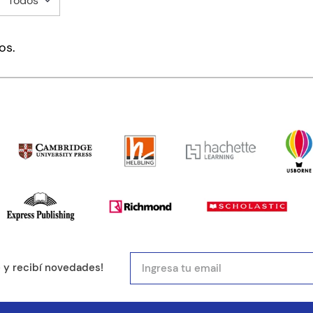
Todos
mentario
os.
ducto de 1 a 5 estrellas
mail
e y recibí novedades!
entario