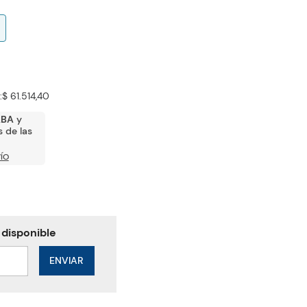
:
$ 61.514,40
ABA
y
 de las
ÍO
ENVIAR