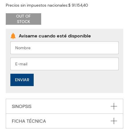
Precios sin impuestos nacionales:
$ 91.154,40
OUT OF
STOCK
ENVIAR
SINOPSIS
FICHA TÉCNICA
Combo Villains + Vengeful (2 Libros) Ingles