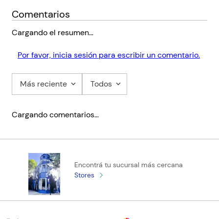
Autor
SCHWAB Victoria E.
Comentarios
Editorial
MPS
Cargando el resumen…
Encuadernación
PAPERBACK
Por favor, inicia sesión para escribir un comentario.
Peso
0.1234
ISBN
9780000001059
Más reciente
Todos
Código KEL
1059
Cargando comentarios…
Encontrá tu sucursal más cercana
Stores