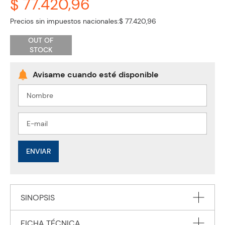
$ 77.420,96
Precios sin impuestos nacionales:
$ 77.420,96
OUT OF
STOCK
ENVIAR
SINOPSIS
FICHA TÉCNICA
Combo I Was Born For This + Solitaire + This Winter ( A