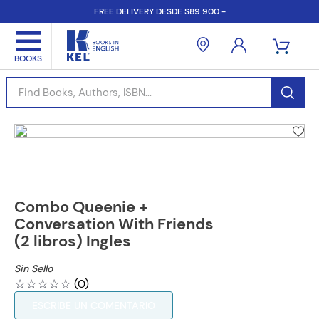
FREE DELIVERY DESDE $89.900.-
Find Books, Authors, ISBN...
Combo Queenie +
Conversation With Friends
(2 libros) Ingles
Sin Sello
☆
☆
☆
☆
☆
(
0
)
ESCRIBE UN COMENTARIO