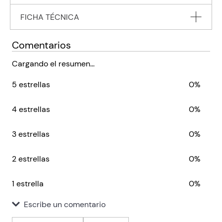
FICHA TÉCNICA
Combo Queenie + Conversation With Friends (2 libros) Ingles
Editorial
SIMON AND SCHUSTER
Comentarios
Encuadernación
PAPERBACK
Cargando el resumen…
Peso
0.1234
5 estrellas
0%
ISBN
9780000001036
Código KEL
1036
4 estrellas
0%
3 estrellas
0%
2 estrellas
0%
1 estrella
0%
Escribe un comentario