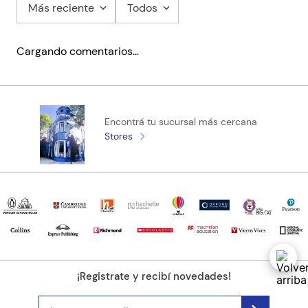
Más reciente
Todos
Agregar comentario
Cargando comentarios…
Título
Califica el producto de 1 a 5 estrellas
Encontrá tu sucursal más cercana
★
★
★
★
★
Stores
Tu nombre
Tu ubicación
Dirección de email
¡Registrate y recibí novedades!
Escribe un comentario