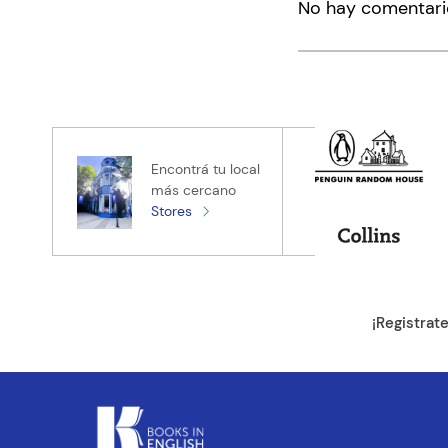
No hay comentari
Título
Califica el pro
★
★
★
★
★
Tu nombre
Encontrá tu local
más cercano
Stores
Tu ubicación
Dirección de e
¡Registrat
Escribe un com