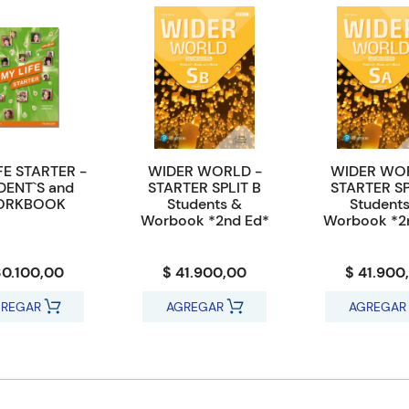
FE STARTER -
WIDER WORLD -
WIDER WO
DENT`S and
STARTER SPLIT B
STARTER SP
ORKBOOK
Students &
Student
Worbook *2nd Ed*
Worbook *2
30.100,00
$ 41.900,00
$ 41.900
REGAR
AGREGAR
AGREGAR