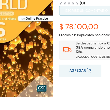
☆
☆
☆
☆
☆
(
0
)
ESCRIBE UN COMENTARIO
$ 78.100,00
Precios sin impuestos nacionale
Se despacha hoy a
C
GBA
comprando ante
12hs
CALCULAR COSTO DE EN
AGREGAR