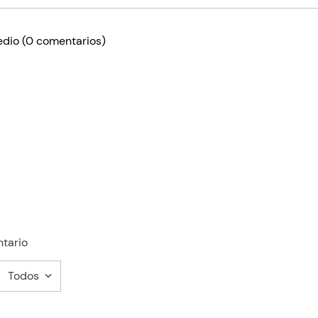
edio
(0 comentarios)
tario
Todos
mentario