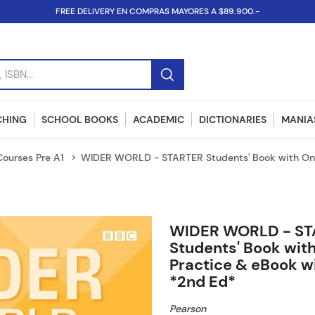
FREE DELIVERY EN COMPRAS MAYORES A $89.900.-
SBN...
CHING
SCHOOL BOOKS
ACADEMIC
DICTIONARIES
MANIAS
Courses Pre A1
WIDER WORLD - STARTER Students' Book with Onl
WIDER WORLD - ST
Students' Book with
Practice & eBook w
*2nd Ed*
Pearson