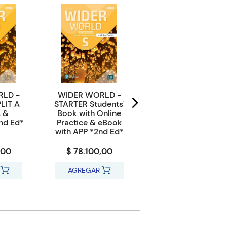
RLD -
WIDER WORLD -
WIDER WORLD -
LIT A
STARTER Students'
STARTER
s &
Book with Online
Workbook with
nd Ed*
Practice & eBook
Online Practice
with APP *2nd Ed*
and APP *2nd Ed*
,00
$ 78.100,00
$ 35.700,00
AGREGAR
AGREGAR