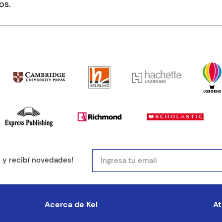
os.
ducto de 1 a 5 estrellas
mail
e y recibí novedades!
entario
Acerca de Kel
At