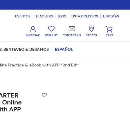
EVENTOS
TEACHERS
BLOG
LISTA COLEGIOS
LIBRERÍAS
WISHLIST
CONTACT US
STORES
, BENTEVEO & DESAFIOS
ESPAÑOL
ine Practice & eBook with APP *2nd Ed*
ARTER
 Online
ith APP