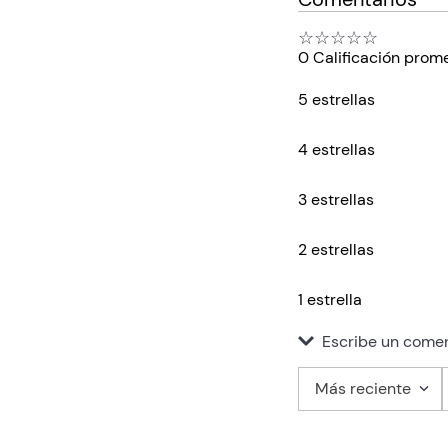
☆
☆
☆
☆
☆
0 Calificación prom
5 estrellas
4 estrellas
3 estrellas
2 estrellas
1 estrella
Escribe un comen
Más reciente
Agregar co