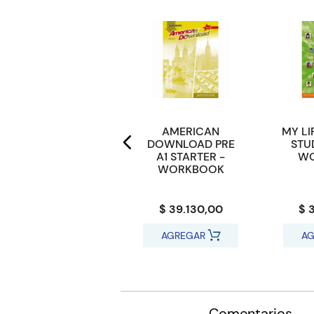
WIDER WORLD -
AMERICAN
MY LI
STARTER
DOWNLOAD PRE
STU
Workbook with
A1 STARTER -
W
Online Practice
WORKBOOK
and APP *2nd Ed*
$ 35.700,00
$ 39.130,00
$ 
AGREGAR
AGREGAR
AG
Comentarios