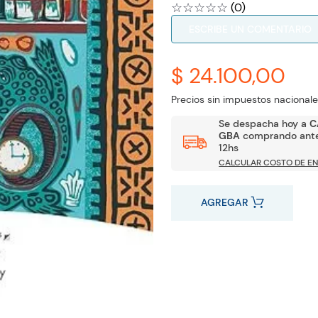
☆
☆
☆
☆
☆
(
0
)
ESCRIBE UN COMENTARIO
$ 24.100,00
Precios sin impuestos nacionale
Se despacha hoy a
C
GBA
comprando ante
12hs
CALCULAR COSTO DE EN
AGREGAR