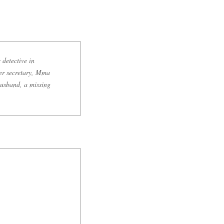
 detective in
her secretary, Mma
husband, a missing