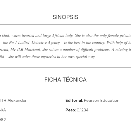
SINOPSIS
kind, warm-hearted and large African lady. She is also the only female private
 the No.1 Ladies’ Detective Agency – is the best in the country. With help of 
friend, Mr JLB Matekoni, she solves a number of difficult problems. A missing 
ild – she will solve these mysteries in her own special way.
FICHA TÉCNICA
TH Alexander
Editorial
Pearson Education
N/A
Peso
0.1234
982