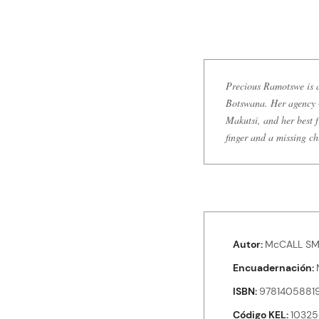
Precious Ramotswe is a 
Botswana. Her agency –
Makutsi, and her best 
finger and a missing ch
Autor
McCALL SMI
Encuadernación
ISBN
9781405881
Código KEL
10325