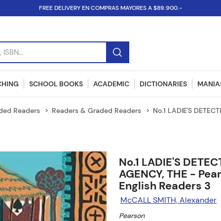
FREE DELIVERY EN COMPRAS MAYORES A $89.900.-
SBN...
CHING
SCHOOL BOOKS
ACADEMIC
DICTIONARIES
MANIAS
ded Readers
Readers & Graded Readers
No.1 LADIE'S DETECT
No.1 LADIE'S DETEC
AGENCY, THE - Pea
English Readers 3
McCALL SMITH, Alexander
Pearson