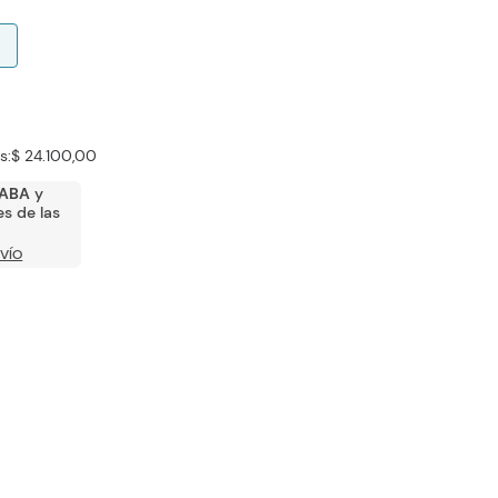
s:
$ 24.100,00
ABA
y
s de las
VÍO