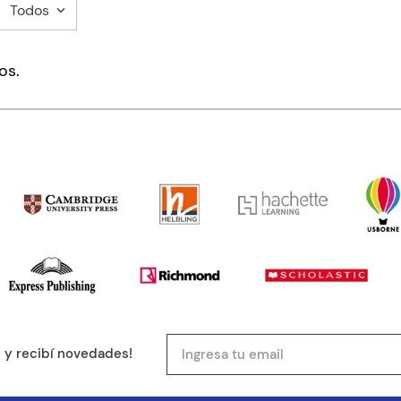
Todos
mentario
os.
ducto de 1 a 5 estrellas
mail
e y recibí novedades!