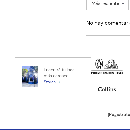
Más reciente
Agregar co
No hay comentari
Título
Califica el pro
★
★
★
★
★
Tu nombre
Encontrá tu local
más cercano
Stores
Tu ubicación
Dirección de e
¡Registrat