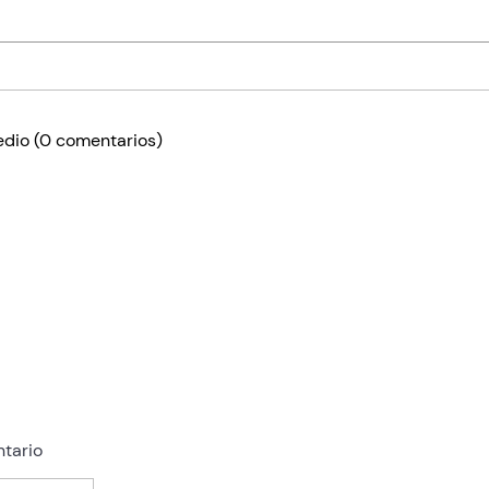
edio
(0 comentarios)
tario