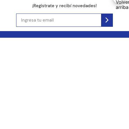
¡Registrate y recibí novedades!
(11) 4890-9900
Acerca de Kel
Atención al cliente
About us
Como comprar
Join us
Costos de envío
Contact us
Libro de quejas online
Promociones
Tiempos de envío