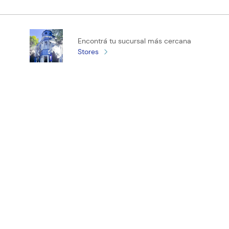
Califica el producto de 1 a 5 estrellas
Encontrá tu sucursal más cercana
★
★
★
★
★
Stores
Tu nombre
Tu ubicación
Dirección de email
¡Registrate y recibí novedades!
Escribe un comentario