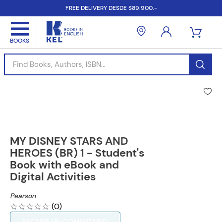
FREE DELIVERY DESDE $89.900.-
Find Books, Authors, ISBN...
MY DISNEY STARS AND
HEROES (BR) 1 - Student's
Book with eBook and
Digital Activities
Pearson
☆
☆
☆
☆
☆
(
0
)
ESCRIBE UN COMENTARIO