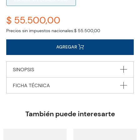
$ 55.500,00
Precios sin impuestos nacionales:
$ 55.500,00
AGREGAR
SINOPSIS
FICHA TÉCNICA
MY DISNEY STARS AND HEROES (BR) 1 - Student's Book
with eBook and Digital Activities
Editorial
Pearson Education
Encuadernación
PAPERBACK
También puede interesarte
Peso
0.1234
ISBN
9781292417578