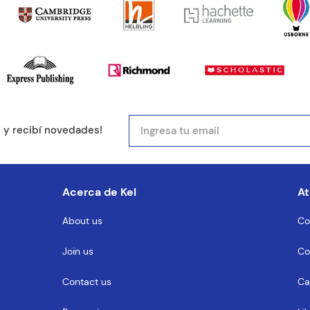
e y recibí novedades!
Acerca de Kel
At
About us
Co
Join us
Co
Contact us
Ca