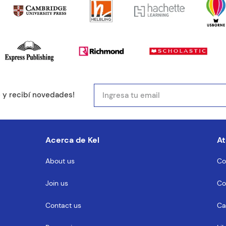
e y recibí novedades!
Acerca de Kel
At
About us
Co
Join us
Co
Contact us
Ca