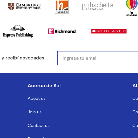
e y recibí novedades!
Acerca de Kel
At
About us
Co
Join us
Co
Contact us
Ca