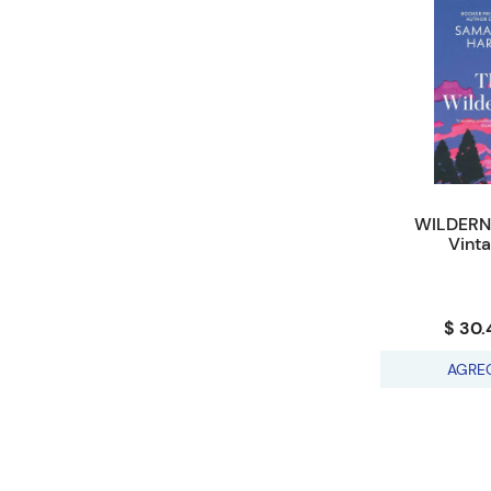
WILDERNE
Vint
$ 30.
AGRE