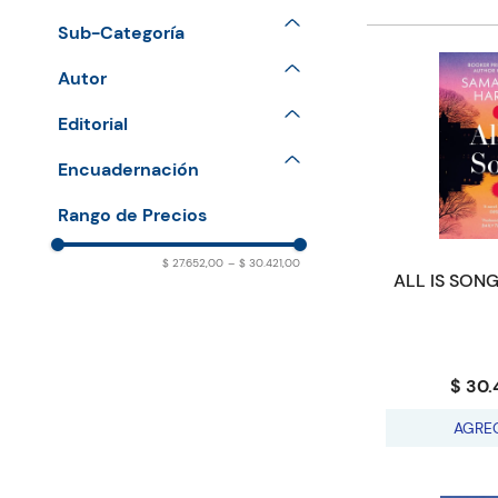
General & Literary Fiction
Sub-Categoría
Award Winning Books
Thriller
Autor
Science Fiction
HARVEY Samantha
Thriller – Mystery
Editorial
VINTAGE PUBLISHING
Encuadernación
PAPERBACK
$ 27.652,00
–
$ 30.421,00
ALL IS SONG
$ 30.
AGRE