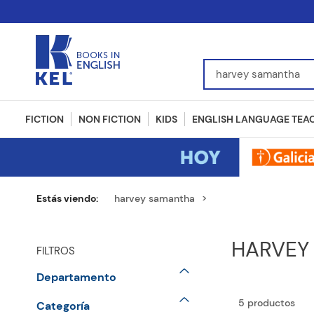
Find Books, Authors, I
FICTION
NON FICTION
KIDS
ENGLISH LANGUAGE TEA
harvey samantha
HARVEY
FILTROS
Departamento
Fiction
5
productos
Categoría