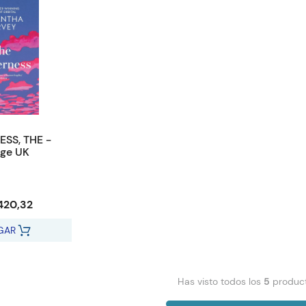
SS, THE -
age UK
420,32
GAR
Has visto todos los
5
produc