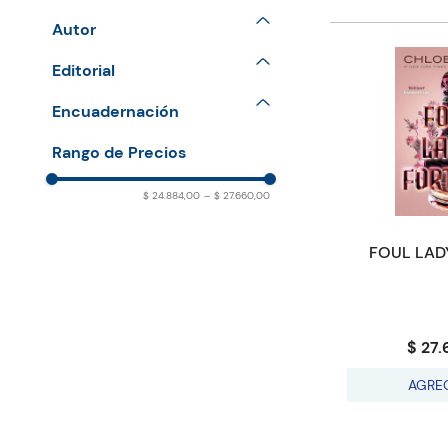
Fantasy
Autor
General & Literary Fiction
GONG Chloe
Editorial
BOOKPOINT
Encuadernación
PAPERBACK
$ 24.884,00
–
$ 27.660,00
FOUL LAD
$ 27.
AGRE