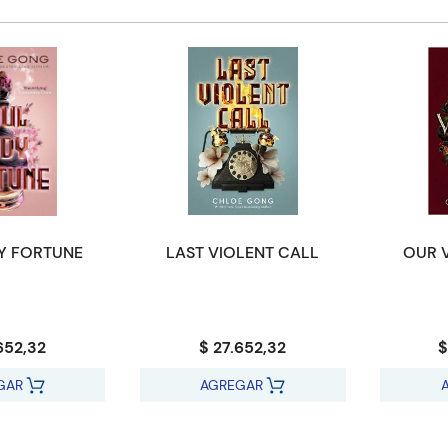
Y FORTUNE
LAST VIOLENT CALL
OUR V
652,32
$ 27.652,32
$
GAR
AGREGAR