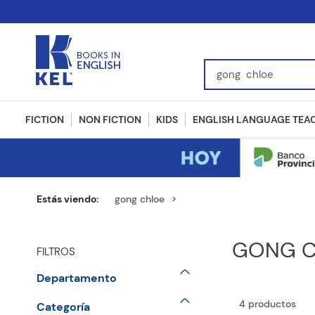
Find Books, Authors, I
FICTION
NON FICTION
KIDS
ENGLISH LANGUAGE TEA
gong chloe
GONG C
FILTROS
Departamento
Fiction
4
productos
Categoría