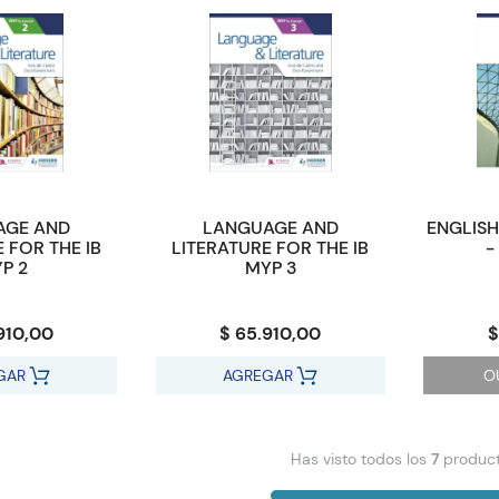
AGE AND
LANGUAGE AND
ENGLISH
 FOR THE IB
LITERATURE FOR THE IB
-
P 2
MYP 3
910,00
$ 65.910,00
$
GAR
AGREGAR
O
Has visto todos los
7
produc