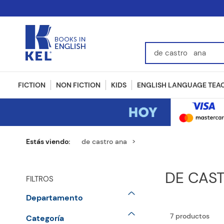
Find Books, Authors, I
FICTION
NON FICTION
KIDS
ENGLISH LANGUAGE TEA
de castro ana
DE CAS
FILTROS
Departamento
School Books
7
productos
Categoría