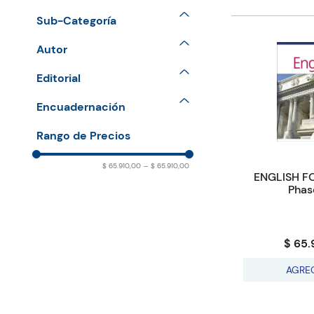
Lower Secondary
Sub-Categoría
Secondary
MYP
Autor
IB
DE CASTRO Ana &
Editorial
KAISERIMAM Zara
HODDER EDUCATION.
Encuadernación
DE CASTRO Ana
PAPERBACK
$ 65.910,00
–
$ 65.910,00
ENGLISH FO
Phas
$ 65.
AGRE