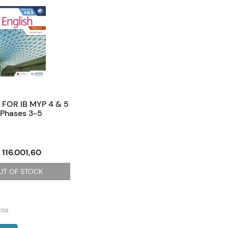
 FOR IB MYP 4 & 5
 Phases 3-5
 116.001,60
UT OF STOCK
tos