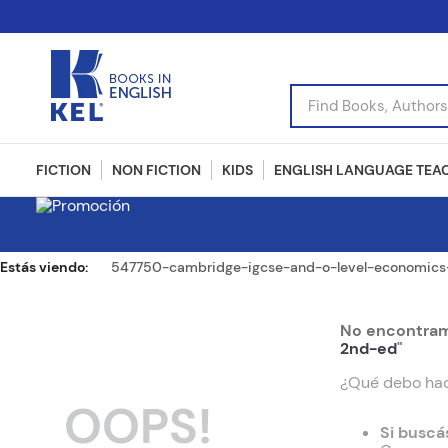
Find Books, Authors, I
FICTION
NON FICTION
KIDS
ENGLISH LANGUAGE TEA
547750-cambridge-igcse-and-o-level-economics-
No encontramo
2nd-ed
"
¿Qué debo ha
OOPS!