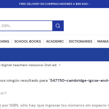
FREE DELIVERY EN COMPRAS MAYORES A $89.900.-
SBN...
CHING
SCHOOL BOOKS
ACADEMIC
DICTIONARIES
MANIAS
digital-teachers-resource-2nd-ed
s ningún resultado para "
547750-cambridge-igcse-and-o
cer?