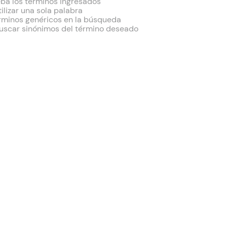
a los términos ingresados
tilizar una sola palabra
érminos genéricos en la búsqueda
buscar sinónimos del término deseado